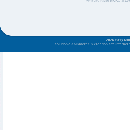
Véhicules
Ricko RICKO 38199
2026 Easy Mini
solution e-commerce
&
creation site internet