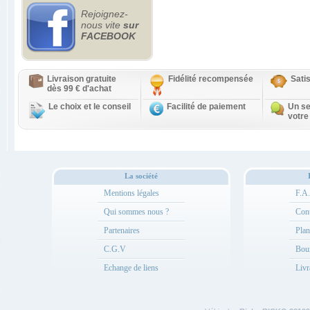
Rejoignez-
nous vite
sur
FACEBOOK
Livraison gratuite
Fidélité recompensée
Sati
dès 99 € d'achat
Le choix et le conseil
Facilité de paiement
Un se
votre
La société
Mentions légales
F.A
Qui sommes nous ?
Cont
Partenaires
Plan
C.G.V
Bou
Echange de liens
Livr