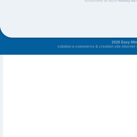
Accessoires de décor
Hornby R87
2026 Easy Mini
solution e-commerce
&
creation site internet