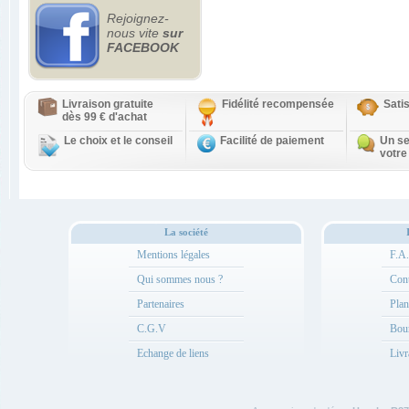
Rejoignez-
nous vite
sur
FACEBOOK
Livraison gratuite
Fidélité recompensée
Sati
dès 99 € d'achat
Le choix et le conseil
Facilité de paiement
Un se
votre
La société
Mentions légales
F.A
Qui sommes nous ?
Cont
Partenaires
Plan
C.G.V
Bou
Echange de liens
Livr