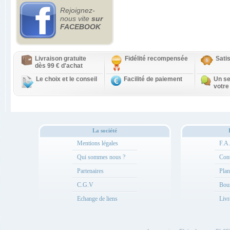
Rejoignez-
nous vite
sur
FACEBOOK
Livraison gratuite
Fidélité recompensée
Sati
dès 99 € d'achat
Le choix et le conseil
Facilité de paiement
Un se
votre
La société
Mentions légales
F.A
Qui sommes nous ?
Cont
Partenaires
Plan
C.G.V
Bou
Echange de liens
Livr