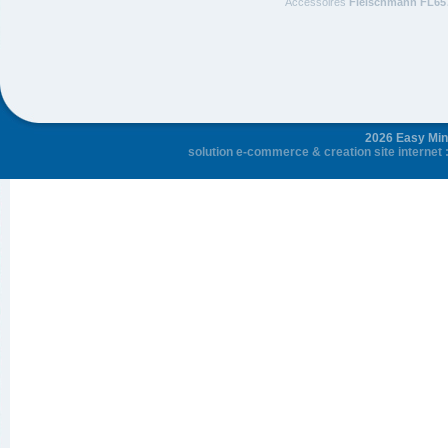
Accessoires
Fleischmann FL65
2026 Easy Mini
solution e-commerce
&
creation site internet