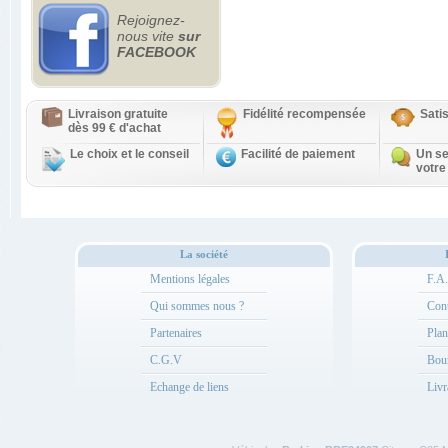
Rejoignez-
nous vite
sur
FACEBOOK
Livraison gratuite
Fidélité recompensée
Sati
dès 99 € d'achat
Le choix et le conseil
Facilité de paiement
Un se
votre
La société
Mentions légales
F.A
Qui sommes nous ?
Cont
Partenaires
Plan
C.G.V
Bou
Echange de liens
Livr