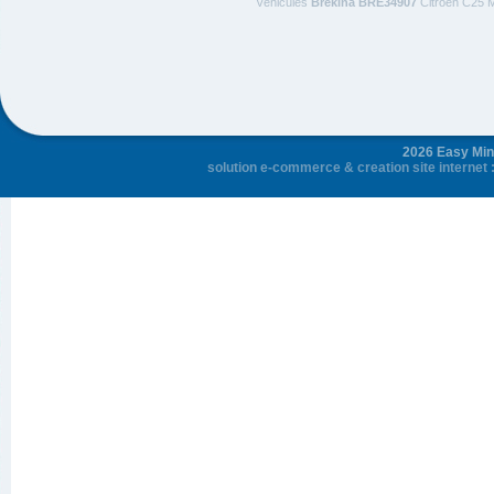
Véhicules
Brekina BRE34907
Citroen C25 M
2026 Easy Mini
solution e-commerce
&
creation site internet