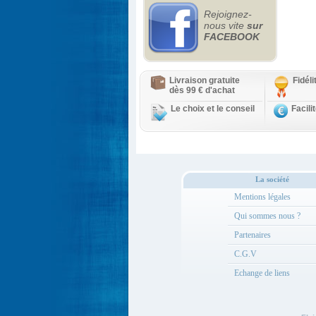
Rejoignez-
nous vite
sur
FACEBOOK
Livraison gratuite
Fidél
dès 99 € d'achat
Le choix et le conseil
Facili
La société
Mentions légales
Qui sommes nous ?
Partenaires
C.G.V
Echange de liens