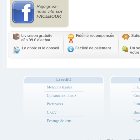
Rejoignez-
nous vite
sur
FACEBOOK
Livraison gratuite
Fidélité recompensée
Sati
dès 99 € d'achat
Le choix et le conseil
Facilité de paiement
Un se
votre
La société
Mentions légales
F.A
Qui sommes nous ?
Cont
Partenaires
Plan
C.G.V
Bou
Echange de liens
Livr