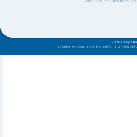
Accessoires
Fleischmann FL222
2026 Easy Mini
solution e-commerce
&
creation site internet