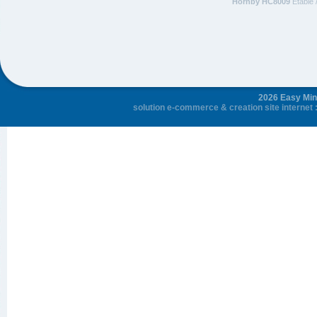
Hornby HC8009
Etable 
2026 Easy Mini
solution e-commerce
&
creation site internet