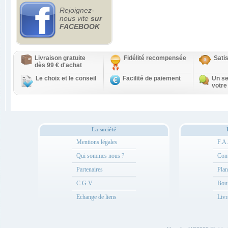
Rejoignez-
nous vite
sur
FACEBOOK
Livraison gratuite
Fidélité recompensée
Sati
dès 99 € d'achat
Le choix et le conseil
Facilité de paiement
Un se
votre
La société
Mentions légales
F.A
Qui sommes nous ?
Cont
Partenaires
Plan
C.G.V
Bou
Echange de liens
Livr