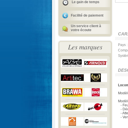
Le gain de temps
Facilité de paiement
Un service client à
votre écoute
CAR
Les marques
Pays 
Compa
Systèm
DES
Locom
Modèl
Modèle
- Feux
- Déco
- Atte
- Vent