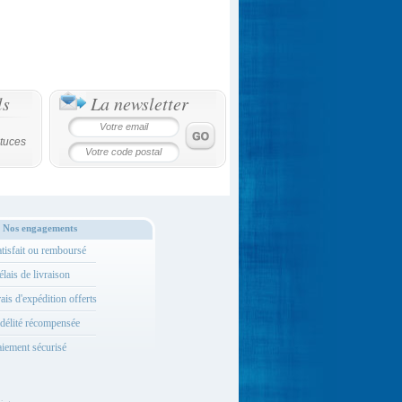
ls
La newsletter
tuces
Nos engagements
tisfait ou remboursé
lais de livraison
ais d'expédition offerts
délité récompensée
iement sécurisé