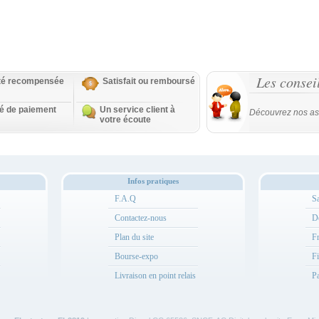
Les consei
ité recompensée
Satisfait ou remboursé
té de paiement
Un service client à
Découvrez nos as
votre écoute
Infos pratiques
F.A.Q
Sa
Contactez-nous
Dé
Plan du site
Fr
Bourse-expo
Fi
Livraison en point relais
Pa