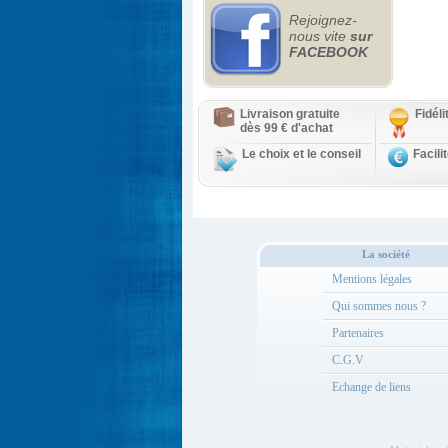
Rejoignez-
nous vite
sur
FACEBOOK
Livraison gratuite
Fidél
dès 99 € d'achat
Le choix et le conseil
Facili
La société
Mentions légales
Qui sommes nous ?
Partenaires
C.G.V
Echange de liens