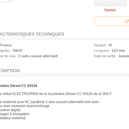
Epuisé
L
ACTERISTIQUES TECHNIQUES
:
France
Epoque :
IV
gnies :
SNCF
Longueur :
223 mm
e de voie :
3 rails courant alternatif
Date de sortie :
Janvie
CRIPTION
otive Diesel CC 65526
e réduit ELECTROTREN de la locomotive Diesel CC 65526 de la SNCF
 motorisé pour AC (système 3 rails courant alternatif) livré avec :
 avec inversion blanche/rouge
deur digital
lages à élongation
ilateur motorisé