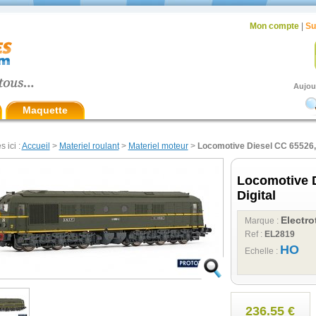
Mon compte
|
Su
Aujou
Maquette
s ici :
Accueil
>
Materiel roulant
>
Materiel moteur
>
Locomotive Diesel CC 65526,
Locomotive D
Digital
Electro
Marque :
Ref :
EL2819
HO
Echelle :
236.55 €