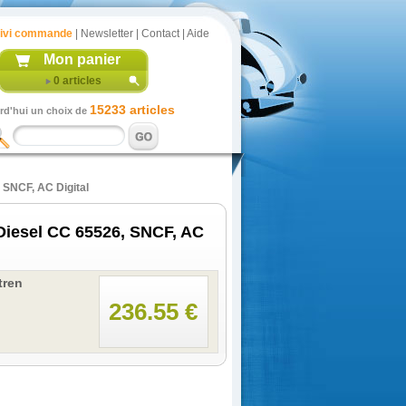
ivi commande
|
Newsletter
|
Contact
|
Aide
Mon panier
0
articles
15233 articles
rd'hui un choix de
 SNCF, AC Digital
iesel CC 65526, SNCF, AC
tren
236.55 €