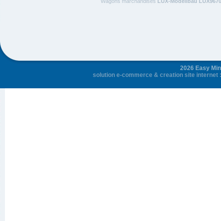
Wagons marchandises
LUX-Modellbau LUX967
2026 Easy Mini
solution e-commerce
&
creation site internet