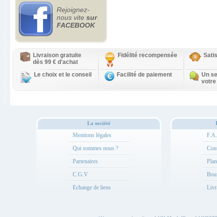
Rejoignez-
nous vite
sur
FACEBOOK
Livraison gratuite
Fidélité recompensée
Sati
dès 99 € d'achat
Le choix et le conseil
Facilité de paiement
Un se
votre
La société
Mentions légales
F.A
Qui sommes nous ?
Cont
Partenaires
Plan
C.G.V
Bou
Echange de liens
Livr