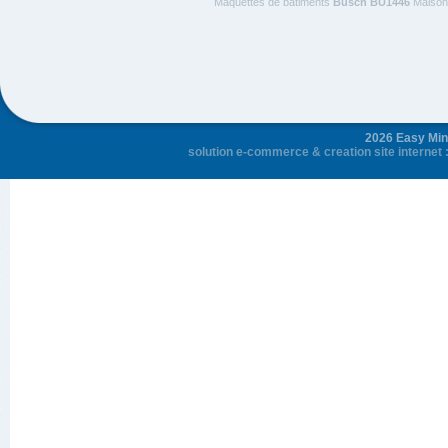
Maquettes de batiments
Busch BU1446
Maison 
2026 Easy Mini
solution e-commerce
&
creation site internet