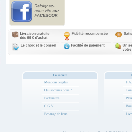
Rejoignez-
nous vite
sur
FACEBOOK
Livraison gratuite
Fidélité recompensée
Sati
dès 99 € d'achat
Le choix et le conseil
Facilité de paiement
Un se
votre
La société
Mentions légales
F.A
Qui sommes nous ?
Cont
Partenaires
Plan
C.G.V
Bou
Echange de liens
Livr