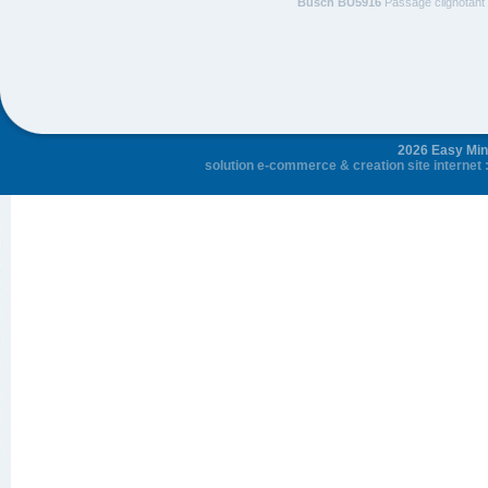
Busch BU5916
Passage clignotant 
2026 Easy Mini
solution e-commerce
&
creation site internet