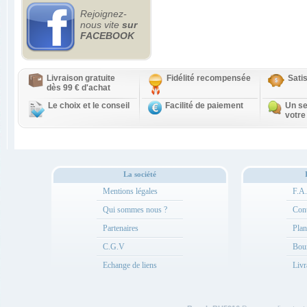
Rejoignez-
nous vite
sur
FACEBOOK
Livraison gratuite
Fidélité recompensée
Sati
dès 99 € d'achat
Le choix et le conseil
Facilité de paiement
Un se
votre
La société
Mentions légales
F.A
Qui sommes nous ?
Cont
Partenaires
Plan
C.G.V
Bou
Echange de liens
Livr