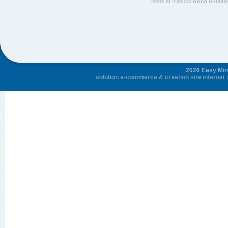
Ponts et viaducs
Roco R40080
2026 Easy Mini
solution e-commerce
&
creation site internet