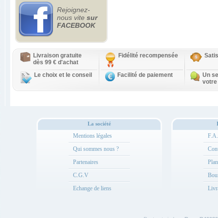
Rejoignez-
nous vite
sur
FACEBOOK
Livraison gratuite
Fidélité recompensée
Sati
dès 99 € d'achat
Le choix et le conseil
Facilité de paiement
Un se
votre
La société
Mentions légales
F.A
Qui sommes nous ?
Cont
Partenaires
Plan
C.G.V
Bou
Echange de liens
Livr