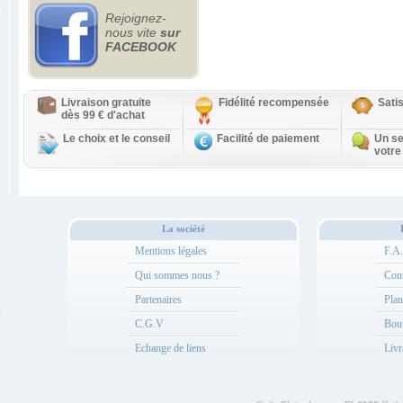
Rejoignez-
nous vite
sur
FACEBOOK
Livraison gratuite
Fidélité recompensée
Sati
dès 99 € d'achat
Le choix et le conseil
Facilité de paiement
Un se
votre
La société
Mentions légales
F.A
Qui sommes nous ?
Cont
Partenaires
Plan
C.G.V
Bou
Echange de liens
Livr