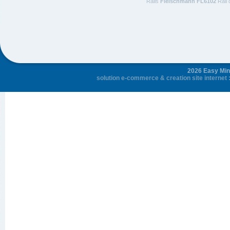
Rails
Fleischmann FL6102
Rail 
2026 Easy Mini
solution e-commerce
&
creation site internet