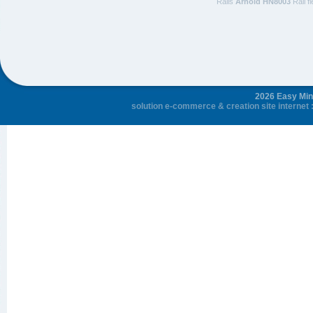
Rails
Arnold HN8003
Rail f
2026 Easy Mini
solution e-commerce
&
creation site internet