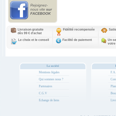
Rejoignez-
nous vite
sur
FACEBOOK
Livraison gratuite
Fidélité recompensée
Sati
dès 99 € d'achat
Le choix et le conseil
Facilité de paiement
Un se
votre
La société
Mentions légales
F.A
Qui sommes nous ?
Cont
Partenaires
Plan
C.G.V
Bou
Echange de liens
Livr