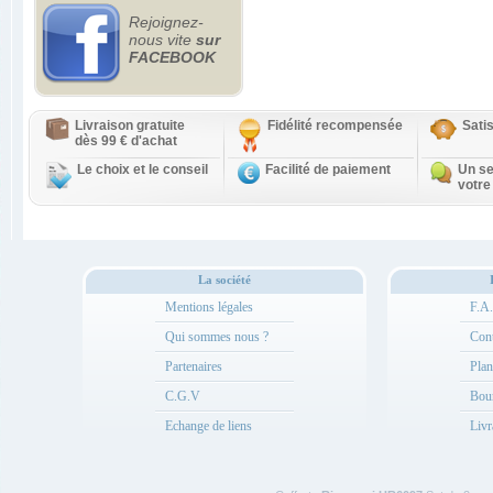
Rejoignez-
nous vite
sur
FACEBOOK
Livraison gratuite
Fidélité recompensée
Sati
dès 99 € d'achat
Le choix et le conseil
Facilité de paiement
Un se
votre
La société
Mentions légales
F.A
Qui sommes nous ?
Cont
Partenaires
Plan
C.G.V
Bou
Echange de liens
Livr