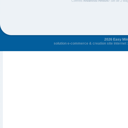
Coffrets
Rivarossi HR6097
Set de 2 wag
2026 Easy Mini
solution e-commerce
&
creation site internet