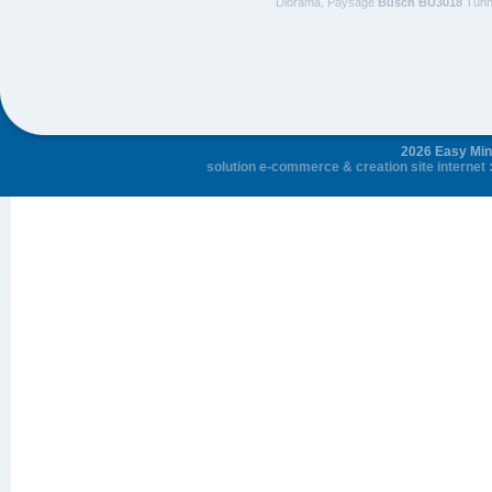
Diorama, Paysage
Busch BU3018
Tunne
2026 Easy Mini
solution e-commerce
&
creation site internet