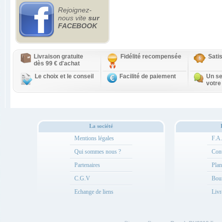
Rejoignez-
nous vite
sur
FACEBOOK
Livraison gratuite
Fidélité recompensée
Sati
dès 99 € d'achat
Le choix et le conseil
Facilité de paiement
Un se
votre
La société
Mentions légales
F.A
Qui sommes nous ?
Cont
Partenaires
Plan
C.G.V
Bou
Echange de liens
Livr