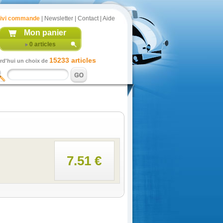
ivi commande
|
Newsletter
|
Contact
|
Aide
Mon panier
0
articles
15233 articles
rd'hui un choix de
7.51 €