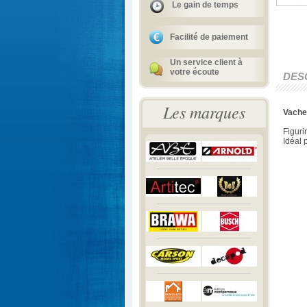
Le gain de temps
Facilité de paiement
Un service client à
votre écoute
DES
Les marques
Vache
Figuri
Idéal 