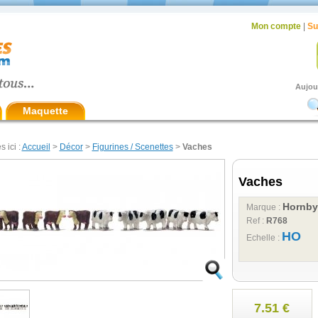
Mon compte
|
Su
Aujou
Maquette
s ici :
Accueil
>
Décor
>
Figurines / Scenettes
>
Vaches
Vaches
Hornby
Marque :
Ref :
R768
HO
Echelle :
7.51 €