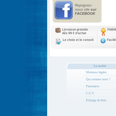
Rejoignez-
nous vite
sur
FACEBOOK
Livraison gratuite
Fidél
dès 99 € d'achat
Le choix et le conseil
Facili
La société
Mentions légales
Qui sommes nous ?
Partenaires
C.G.V
Echange de liens