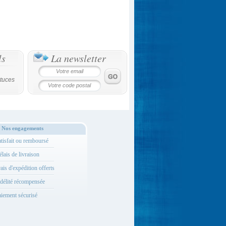
ls
La newsletter
tuces
Nos engagements
tisfait ou remboursé
lais de livraison
ais d'expédition offerts
délité récompensée
iement sécurisé