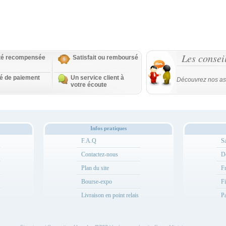
Les consei
ité recompensée
Satisfait ou remboursé
té de paiement
Un service client à
Découvrez nos as
votre écoute
Infos pratiques
F.A.Q
Sa
Contactez-nous
Dé
Plan du site
Fr
Bourse-expo
Fi
Livraison en point relais
Pa