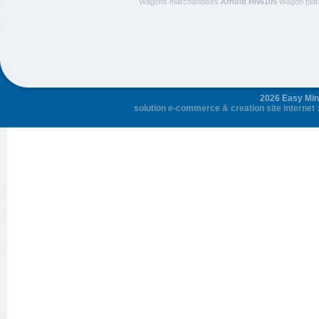
Wagons marchandises
Arnold HN6105
Wagon plat 
2026 Easy Mini
solution e-commerce
&
creation site internet