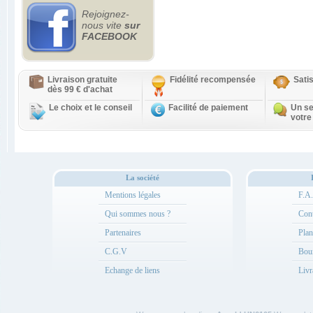
Rejoignez-
nous vite
sur
FACEBOOK
Livraison gratuite
Fidélité recompensée
Sati
dès 99 € d'achat
Le choix et le conseil
Facilité de paiement
Un se
votre
La société
Mentions légales
F.A
Qui sommes nous ?
Cont
Partenaires
Plan
C.G.V
Bou
Echange de liens
Livr