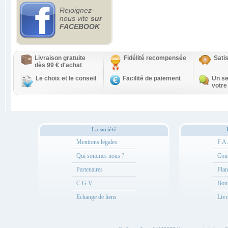
Rejoignez-
nous vite
sur
FACEBOOK
Livraison gratuite
Fidélité recompensée
Sati
dès 99 € d'achat
Le choix et le conseil
Facilité de paiement
Un se
votre
La société
Mentions légales
F.A
Qui sommes nous ?
Cont
Partenaires
Plan
C.G.V
Bou
Echange de liens
Livr