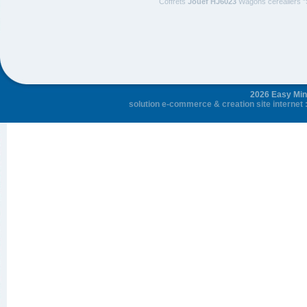
Coffrets
Jouef HJ6023
Wagons céréaliers "S
2026 Easy Mini
solution e-commerce
&
creation site internet