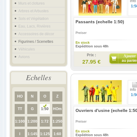
info
Murs et clotures
1:5
Arbres et Arbustes
Sols et Végétation
Passants (echelle 1:50)
Eau, Lacs, Rivières
Preiser
Accessoires de décor
Figurines / Scenettes
En stock
Expédition sous 48h
Véhicules
Prix :
Ajouter
Avions
au panie
27.95 €
Echelles
info
1:5
HO
N
O
Z
TT
G
1:50
HOm
Ouvriers d'usine (echelle 1:5
1:100
1:200
1:72
1:250
Preiser
En stock
I
1:145
1:125
1:60
Expédition sous 48h