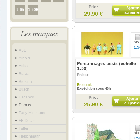
Prix :
Ajouter
1:65
1:500
au panie
29.90 €
Les marques
info
1:5
ABE
Arnold
Personnages assis (echelle
Artitec
1:50)
Brawa
Preiser
Brekina
En stock
Expédition sous 48h
Busch
Decapod
Prix :
Ajouter
au panie
25.90 €
Domus
Easy-Miniatures
FR Decor
Faller
info
Fleischmann
1:5