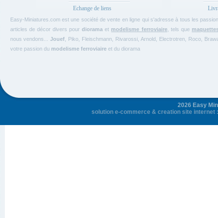
Echange de liens
Livr
Easy-Miniatures.com est une société de vente en ligne qui s'adresse à tous les passi
articles de décor divers pour
diorama
et
modelisme ferroviaire
, tels que
maquette
nous vendons...
Jouef
, Piko, Fleischmann, Rivarossi, Arnold, Electrotren, Roco, Bra
votre passion du
modelisme ferroviaire
et du diorama
2026 Easy Mini
solution e-commerce
&
creation site internet