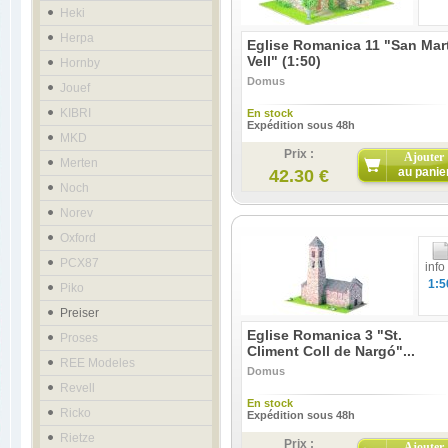
Heki
Herpa
Eglise Romanica 11 "San Mart
Vell" (1:50)
Hornby
Domus
Jouef
KIBRI
En stock
Expédition sous 48h
MKD
Prix :
Ajouter
Merten
au panie
42.30 €
Noch
Norev
Oxford
PCX87
info
1:5
Piko
Preiser
Eglise Romanica 3 "St.
Proses
Climent Coll de Nargó"...
REE Modeles
Domus
Revell
En stock
Ricko
Expédition sous 48h
Rietze
Prix :
Ajouter