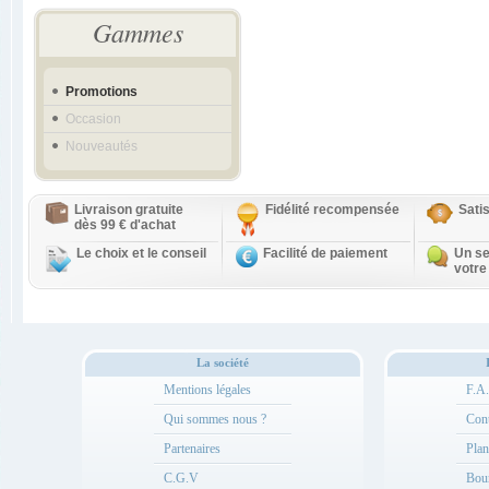
Gammes
Promotions
Occasion
Nouveautés
Livraison gratuite
Fidélité recompensée
Sati
dès 99 € d'achat
Le choix et le conseil
Facilité de paiement
Un se
votre
La société
Mentions légales
F.A
Qui sommes nous ?
Cont
Partenaires
Plan
C.G.V
Bou