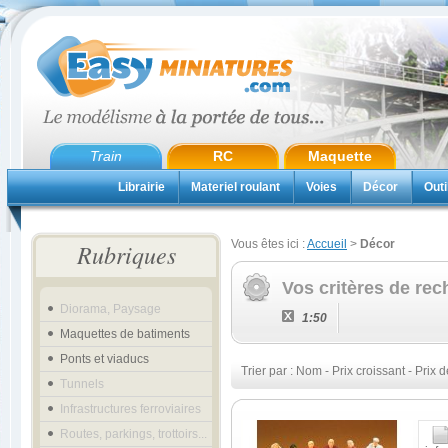
Train
RC
Maquette
Librairie
Materiel roulant
Voies
Décor
Outi
Vous êtes ici :
Accueil
>
Décor
Rubriques
Vos critères de rec
Diorama, Paysage
1:50
Maquettes de batiments
Ponts et viaducs
Trier par :
Nom
-
Prix croissant
-
Prix d
Tunnels
Infrastructures ferroviaires
Routes, parkings, trottoirs...