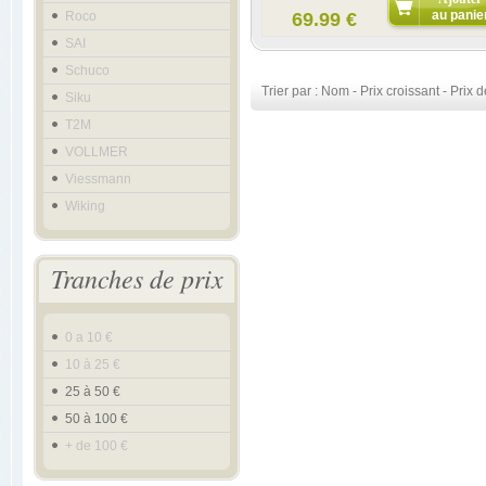
au panie
Roco
69.99 €
SAI
Schuco
Trier par :
Nom
-
Prix croissant
-
Prix d
Siku
T2M
VOLLMER
Viessmann
Wiking
Tranches de prix
0 a 10 €
10 à 25 €
25 à 50 €
50 à 100 €
+ de 100 €