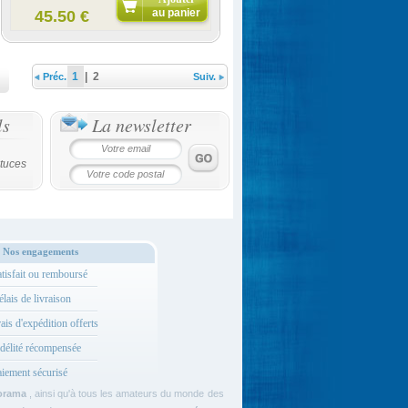
au panier
45.50 €
1
|
2
Préc.
Suiv.
ls
La newsletter
tuces
Nos engagements
tisfait ou remboursé
lais de livraison
ais d'expédition offerts
délité récompensée
iement sécurisé
orama
, ainsi qu'à tous les amateurs du monde des