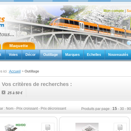
Mon compte
|
Su
Aujou
Maquette
t
Voies
Décor
Outillage
Marques
Echelles
Nouveautés
s ici :
Accueil
>
Outillage
Vos critères de recherches :
25 à 50 €
15
ar :
Nom
-
Prix croissant
-
Prix décroissant
Produits par page :
-
30
-
90