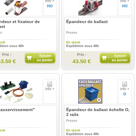
info +
info +
HO
HO
deur et fixateur de
Épandeur de ballast
ast
es
Proses
ock
En stock
ition sous 48h
Expédition sous 48h
Prix :
Prix :
Ajouter
Ajouter
au panier
au panier
43.50 €
43.50 €
info +
info +
O
"asservissement"
Épandeur de ballast échelle O,
2 rails
Proses
ock
En stock
Expédition sous 48h