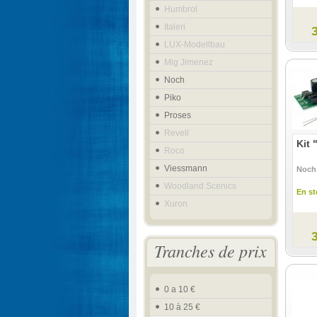
Humbrol
Italeri
LUX-Modellbau
Mig Jimenez
Noch
Piko
Proses
Revell
Kit 
Roco
Viessmann
Noch
Woodland Scenics
En st
Xuron
Tranches de prix
0 a 10 €
10 à 25 €