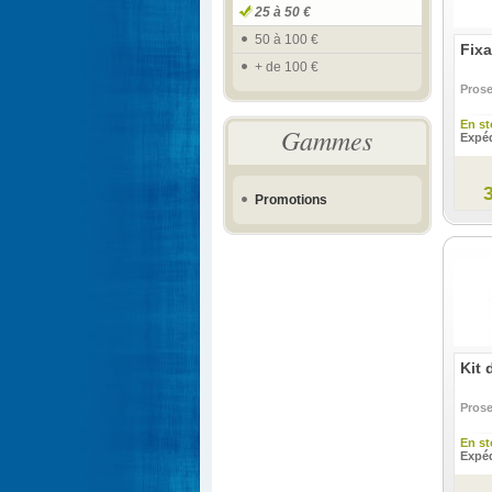
25 à 50 €
50 à 100 €
Fixa
+ de 100 €
Pros
En st
Gammes
Expéd
Promotions
Kit 
Pros
En st
Expéd