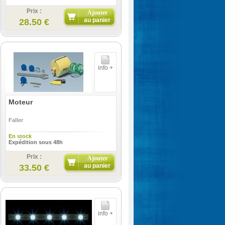
Prix :
Ajouter
au panier
28.50 €
info +
Moteur
Faller
En stock
Expédition sous 48h
Prix :
Ajouter
au panier
33.50 €
info +