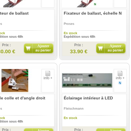
teur de ballast
Fixateur de ballast, échelle N
es
Proses
ock
En stock
ition sous 48h
Expédition sous 48h
Prix :
Prix :
Ajouter
Ajouter
au panier
au panier
30.00 €
33.90 €
info +
info +
N
de colle et d'angle droit
Éclairage intérieur à LED
es
Fleischmann
ock
En stock
ition sous 48h
Prix :
Prix :
Ajouter
Ajouter