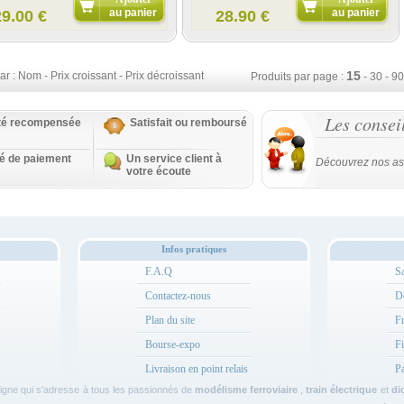
au panier
au panier
29.00 €
28.90 €
15
ar :
Nom
-
Prix croissant
-
Prix décroissant
Produits par page :
-
30
-
90
Les consei
ité recompensée
Satisfait ou remboursé
té de paiement
Un service client à
Découvrez nos as
votre écoute
Infos pratiques
F.A.Q
Sa
Contactez-nous
Dé
Plan du site
Fr
Bourse-expo
Fi
Livraison en point relais
Pa
ligne qui s'adresse à tous les passionnés de
modélisme ferroviaire
,
train électrique
et
di