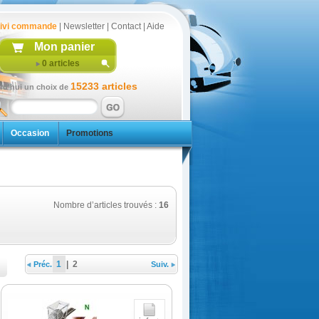
ivi commande
|
Newsletter
|
Contact
|
Aide
Mon panier
0
articles
15233 articles
rd'hui un choix de
Occasion
Promotions
Nombre d’articles trouvés :
16
1
|
2
Préc.
Suiv.