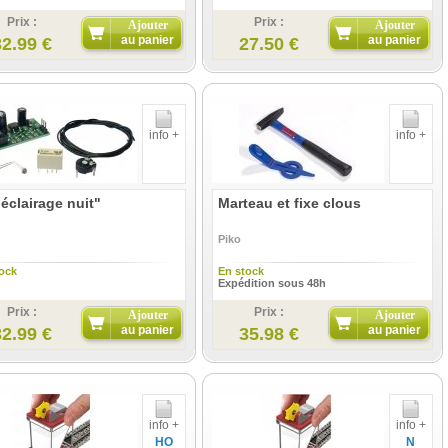
Prix :
Prix :
Ajouter
Ajouter
au panier
au panier
32.99 €
27.50 €
info +
info +
"éclairage nuit"
Marteau et fixe clous
Piko
ock
En stock
Expédition sous 48h
Prix :
Prix :
Ajouter
Ajouter
au panier
au panier
32.99 €
35.98 €
info +
info +
HO
N