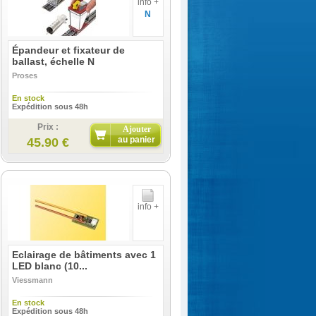
info +
N
Épandeur et fixateur de
ballast, échelle N
Proses
En stock
Expédition sous 48h
Prix :
Ajouter
au panier
45.90 €
info +
Eclairage de bâtiments avec 1
LED blanc (10...
Viessmann
En stock
Expédition sous 48h