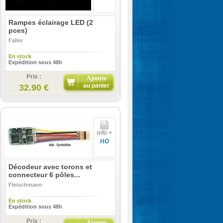
Rampes éclairage LED (2
pces)
Faller
En stock
Expédition sous 48h
Prix :
Ajouter
au panier
32.90 €
info +
HO
Décodeur avec torons et
connecteur 6 pôles...
Fleischmann
En stock
Expédition sous 48h
Prix :
Ajouter