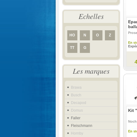
Echelles
Epan
ball
Pros
HO
N
O
Z
En st
Expéd
TT
G
Les marques
Brawa
Busch
Decapod
Kit 
Domus
Faller
Noch
Fleischmann
En st
Hornby