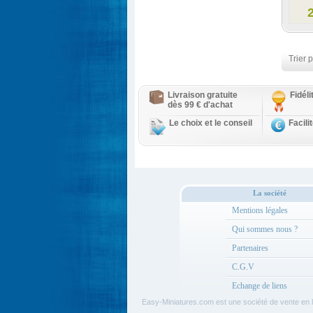
Trier p
Livraison gratuite
Fidél
dès 99 € d'achat
Le choix et le conseil
Facili
La société
Mentions légales
Qui sommes nous ?
Partenaires
C.G.V
Echange de liens
Easy-Miniatures.com est une société de vente en 