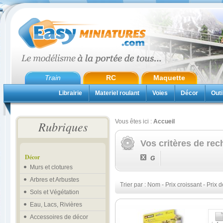
Train
RC
Maquette
Librairie
Materiel roulant
Voies
Décor
Outi
Vous êtes ici :
Accueil
Rubriques
Vos critères de rec
Décor
G
Murs et clotures
Arbres et Arbustes
Trier par :
Nom
-
Prix croissant
-
Prix d
Sols et Végétation
Eau, Lacs, Rivières
Accessoires de décor