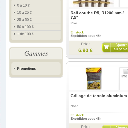
0 a 10 €
10 à 25 €
Rail courbe R5, R1200 mm /
7,5°
25 à 50 €
Piko
50 à 100 €
En stock
+ de 100 €
Expédition sous 48h
Prix :
Ajouter
au panie
6.90 €
Gammes
Promotions
info
Grillage de terrain aluminium
Noch
En stock
Expédition sous 48h
Prix :
Ajouter