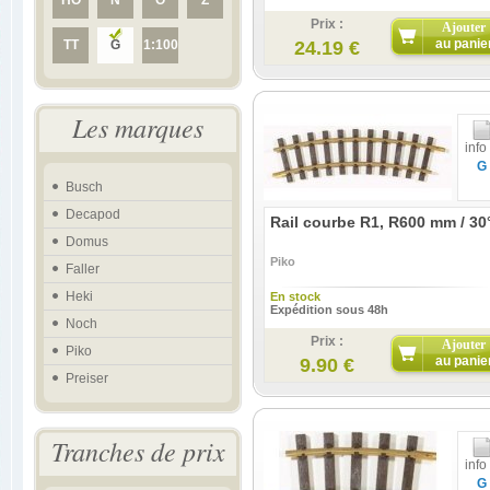
HO
N
O
Z
Prix :
Ajouter
au panie
TT
G
1:100
24.19 €
Les marques
info
G
Busch
Decapod
Rail courbe R1, R600 mm / 30
Domus
Piko
Faller
Heki
En stock
Expédition sous 48h
Noch
Prix :
Ajouter
Piko
au panie
9.90 €
Preiser
Tranches de prix
info
G