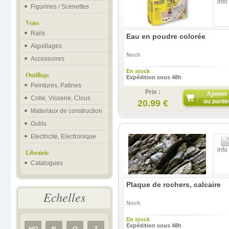
info
Figurines / Scenettes
Voies
Rails
Eau en poudre colorée
Aiguillages
Noch
Accessoires
En stock
Outillage
Expédition sous 48h
Peintures, Patines
Prix :
Ajouter
Colle, Visserie, Clous
au panie
20.99 €
Materiaux de construction
Outils
Electricité, Electronique
info
Librairie
Catalogues
Plaque de rochers, calcaire
Echelles
Noch
En stock
Expédition sous 48h