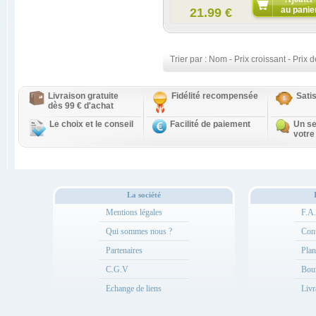
au panie
21.99 €
Trier par :
Nom
-
Prix croissant
-
Prix d
Livraison gratuite
Fidélité recompensée
Sati
dès 99 € d'achat
Le choix et le conseil
Facilité de paiement
Un se
votre
La société
Mentions légales
F.A
Qui sommes nous ?
Cont
Partenaires
Plan
C.G.V
Bou
Echange de liens
Livr