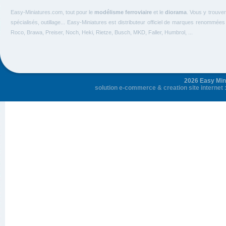
Easy-Miniatures.com, tout pour le
modélisme ferroviaire
et le
diorama
. Vous y trouve
spécialisés, outillage... Easy-Miniatures est distributeur officiel de marques renommée
Roco, Brawa, Preiser, Noch, Heki, Rietze, Busch, MKD, Faller, Humbrol, ...
2026 Easy Mini
solution e-commerce
&
creation site internet