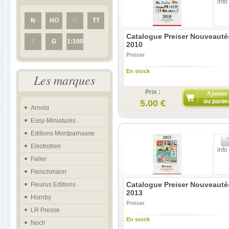
info
N
HO
O
TT
Catalogue Preiser Nouveauté
Z
G
1:100
2010
Preiser
En stock
Les marques
Prix :
Ajouter
au panie
5.00 €
Arnold
Easy-Miniatures
Editions Montparnasse
Electrotren
info
Faller
Fleischmann
Catalogue Preiser Nouveauté
Fleurus Editions
2013
Hornby
Preiser
LR Presse
En stock
Noch