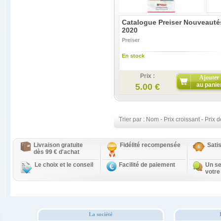
Catalogue Preiser Nouveauté
2020
Preiser
En stock
Prix :
Ajouter
au panie
5.00 €
Trier par :
Nom
-
Prix croissant
-
Prix d
Livraison gratuite
Fidélité recompensée
Sati
dès 99 € d'achat
Le choix et le conseil
Facilité de paiement
Un se
votre
La société