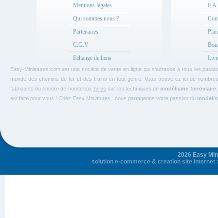
Mentions légales
F.A
Qui sommes nous ?
Cont
Partenaires
Plan
C.G.V
Bou
Echange de liens
Livr
Easy-Miniatures.com est une société de vente en ligne qui s'adresse à tous les pass
monde des chemins de fer et des trains en tout genre. Vous trouverez ici de nombre
fabricants ou encore de nombreux
livres
sur les techniques de
modélisme ferroviaire
est faite pour vous ! Chez Easy Miniatures, nous partageons votre passion du
modelism
2026 Easy Mini
solution e-commerce
&
creation site internet