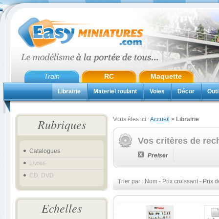
Train
RC
Maquette
Librairie
Materiel roulant
Voies
Décor
Outi
Vous êtes ici :
Accueil
>
Librairie
Rubriques
Vos critères de rec
Catalogues
Preiser
Livres
CD, DVD
Trier par :
Nom
-
Prix croissant
-
Prix d
Echelles