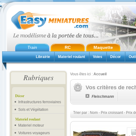
Train
RC
Maquette
Librairie
Materiel roulant
Voies
Décor
Outi
Vous êtes ici :
Accueil
Rubriques
Vos critères de rec
Décor
Fleischmann
Infrastructures ferroviaires
Sols et Végétation
Trier par :
Nom
-
Prix croissant
-
Prix d
Materiel roulant
Materiel moteur
Voitures voyageurs