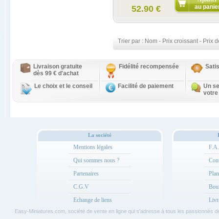
au panie
52.90 €
Trier par :
Nom
-
Prix croissant
-
Prix d
Livraison gratuite
Fidélité recompensée
Sati
dès 99 € d'achat
Le choix et le conseil
Facilité de paiement
Un se
votre
La société
Mentions légales
F.A
Qui sommes nous ?
Cont
Partenaires
Plan
C.G.V
Bou
Echange de liens
Livr
Easy-Miniatures.com, société de vente en ligne qui s'adresse à tous les passionnés 