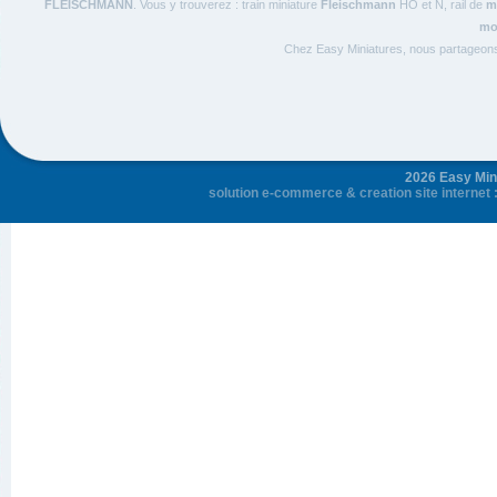
FLEISCHMANN
. Vous y trouverez : train miniature
Fleischmann
HO et N, rail de
m
mod
Chez Easy Miniatures, nous partageon
2026 Easy Mini
solution e-commerce
&
creation site internet