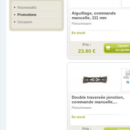
Nouveautés
Aiguillage, commande
Promotions
manuelle, 111 mm
Occasion
Fleischmann
En stock
Prix :
Ajouter
au panie
23.90 €
info
N
Double traversée jonction,
commande manuelle,...
Fleischmann
En stock
Prix :
Ajouter