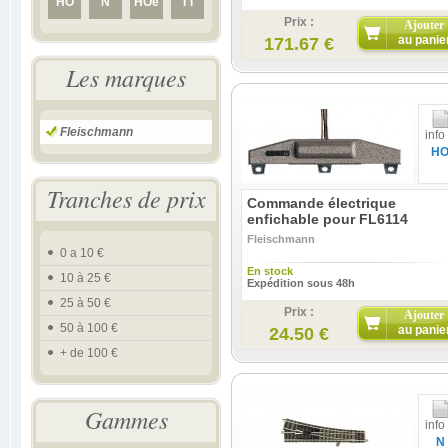
HO
N
HOe
TT
Prix :
Ajouter
au panie
171.67 €
Les marques
Fleischmann
info
H
Tranches de prix
Commande électrique
enfichable pour FL6114
Fleischmann
0 a 10 €
En stock
10 à 25 €
Expédition sous 48h
25 à 50 €
Prix :
Ajouter
50 à 100 €
au panie
24.50 €
+ de 100 €
Gammes
info
N