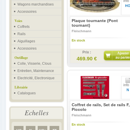
info
Wagons marchandises
H
Accessoires
Voies
Plaque tournante (Pont
tournant)
Coffrets
Fleischmann
Rails
En stock
Aiguillages
Accessoires
Prix :
Ajouter
Outillage
au panie
469.90 €
Colle, Visserie, Clous
Entretien, Maintenance
Electricité, Electronique
info
Librairie
N
Catalogues
Coffret de rails, Set de rails F,
Piccolo
Echelles
Fleischmann
En stock