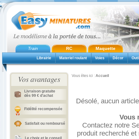
Train
RC
Maquette
Librairie
Materiel roulant
Voies
Décor
Outi
Vous êtes ici :
Accueil
Vos avantages
Livraison gratuite
dès 99 € d'achat
Désolé, aucun article
Fidélité recompensée
Vous r
Satisfait ou remboursé
Contactez notre Ser
produit recherché et
Le choix et le conseil