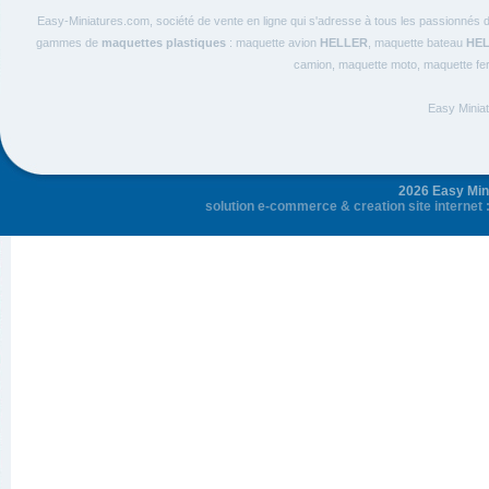
Easy-Miniatures.com, société de vente en ligne qui s'adresse à tous les passionnés
gammes de
maquettes plastiques
: maquette avion
HELLER
, maquette bateau
HE
camion, maquette moto, maquette ferro
Easy Miniat
2026 Easy Mini
solution e-commerce
&
creation site internet