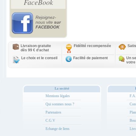
FaceBook
Rejoignez-
nous vite
sur
FACEBOOK
Livraison gratuite
Fidélité recompensée
Sati
dès 99 € d'achat
Le choix et le conseil
Facilité de paiement
Un se
votre
La société
Mentions légales
F.A
Qui sommes nous ?
Cont
Partenaires
Plan
C.G.V
Bou
Echange de liens
Livr