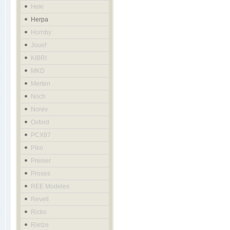
Heki
Herpa
Hornby
Jouef
KIBRI
MKD
Merten
Noch
Norev
Oxford
PCX87
Piko
Preiser
Proses
REE Modeles
Revell
Ricko
Rietze