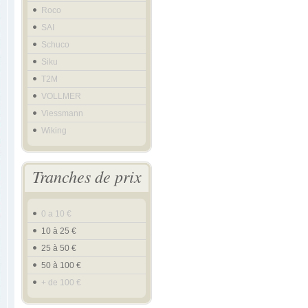
Roco
SAI
Schuco
Siku
T2M
VOLLMER
Viessmann
Wiking
Tranches de prix
0 a 10 €
10 à 25 €
25 à 50 €
50 à 100 €
+ de 100 €