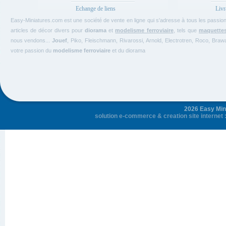
Echange de liens
Livr
Easy-Miniatures.com est une société de vente en ligne qui s'adresse à tous les passi
articles de décor divers pour
diorama
et
modelisme ferroviaire
, tels que
maquette
nous vendons...
Jouef
, Piko, Fleischmann, Rivarossi, Arnold, Electrotren, Roco, Bra
votre passion du
modelisme ferroviaire
et du diorama
2026 Easy Mini
solution e-commerce
&
creation site internet