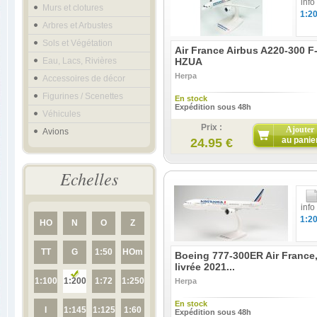
info
Murs et clotures
1:2
Arbres et Arbustes
Sols et Végétation
Air France Airbus A220-300 F
Eau, Lacs, Rivières
HZUA
Herpa
Accessoires de décor
Figurines / Scenettes
En stock
Expédition sous 48h
Véhicules
Prix :
Ajouter
Avions
au panie
24.95 €
Echelles
info
1:2
HO
N
O
Z
TT
G
1:50
HOm
Boeing 777-300ER Air France
livrée 2021...
1:100
1:200
1:72
1:250
Herpa
En stock
I
1:145
1:125
1:60
Expédition sous 48h