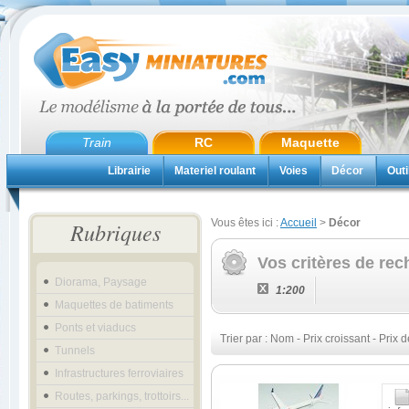
Train
RC
Maquette
Librairie
Materiel roulant
Voies
Décor
Outi
Vous êtes ici :
Accueil
>
Décor
Rubriques
Vos critères de rec
Diorama, Paysage
1:200
Maquettes de batiments
Ponts et viaducs
Trier par :
Nom
-
Prix croissant
-
Prix d
Tunnels
Infrastructures ferroviaires
Routes, parkings, trottoirs...