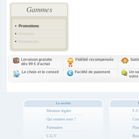
Gammes
Promotions
Occasion
Nouveautés
Livraison gratuite
Fidélité recompensée
Sati
dès 99 € d'achat
Le choix et le conseil
Facilité de paiement
Un se
votre
La société
Mentions légales
F.A
Qui sommes nous ?
Cont
Partenaires
Plan
C.G.V
Bou