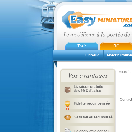
Train
RC
Librairie
Materiel roulan
Vous ête
Vos avantages
Livraison gratuite
dès 99 € d'achat
Contact
Fidélité recompensée
Satisfait ou remboursé
Le choix et le conseil