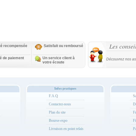
Les consei
ité recompensée
Satisfait ou remboursé
té de paiement
Un service client à
Découvrez nos as
votre écoute
Infos pratiques
F.A.Q
Sa
Contactez-nous
Dé
Plan du site
Fr
Bourse-expo
Fi
Livraison en point relais
Pa