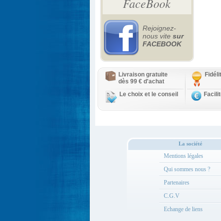
FaceBook
Rejoignez-
nous vite
sur
FACEBOOK
Livraison gratuite
Fidél
dès 99 € d'achat
Le choix et le conseil
Facili
La société
Mentions légales
Qui sommes nous ?
Partenaires
C.G.V
Echange de liens