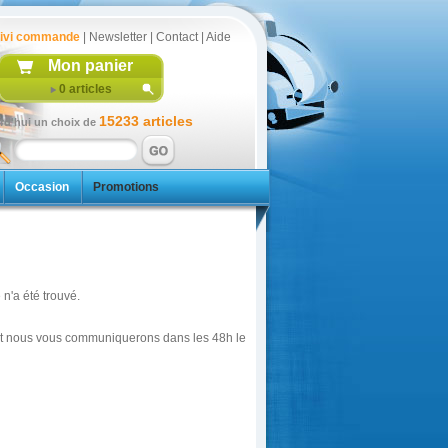
ivi commande
|
Newsletter
|
Contact
|
Aide
Mon panier
0
articles
15233 articles
rd'hui un choix de
Occasion
Promotions
n'a été trouvé.
é et nous vous communiquerons dans les 48h le