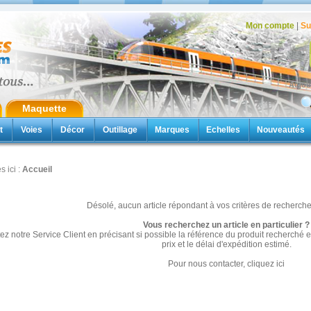
Mon compte
|
Su
Aujou
Maquette
t
Voies
Décor
Outillage
Marques
Echelles
Nouveautés
s ici :
Accueil
Désolé, aucun article répondant à vos critères de recherche 
Vous recherchez un article en particulier ?
ez notre Service Client en précisant si possible la référence du produit recherch
prix et le délai d'expédition estimé.
Pour nous contacter,
cliquez ici