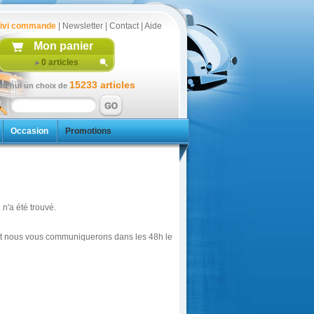
ivi commande
|
Newsletter
|
Contact
|
Aide
Mon panier
0
articles
15233 articles
rd'hui un choix de
Occasion
Promotions
n'a été trouvé.
é et nous vous communiquerons dans les 48h le