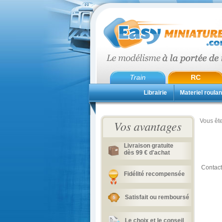
Train
RC
Librairie
Materiel roulan
Vous ête
Vos avantages
Livraison gratuite
dès 99 € d'achat
Contact
Fidélité recompensée
Satisfait ou remboursé
Le choix et le conseil