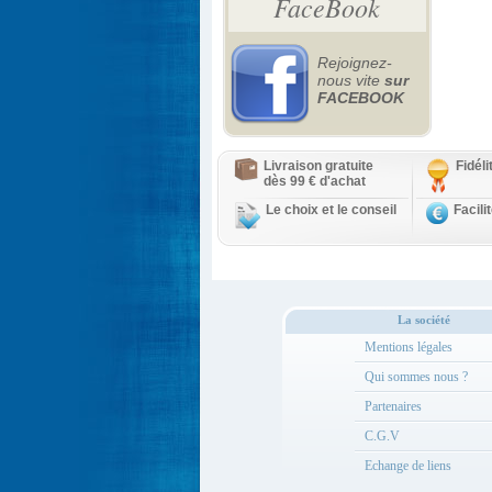
FaceBook
Rejoignez-
nous vite
sur
FACEBOOK
Livraison gratuite
Fidél
dès 99 € d'achat
Le choix et le conseil
Facili
La société
Mentions légales
Qui sommes nous ?
Partenaires
C.G.V
Echange de liens