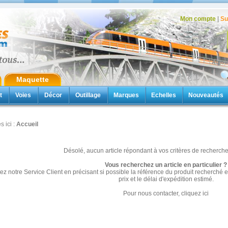
Mon compte
|
Su
Aujou
Maquette
t
Voies
Décor
Outillage
Marques
Echelles
Nouveautés
s ici :
Accueil
Désolé, aucun article répondant à vos critères de recherche 
Vous recherchez un article en particulier ?
ez notre Service Client en précisant si possible la référence du produit recherch
prix et le délai d'expédition estimé.
Pour nous contacter,
cliquez ici