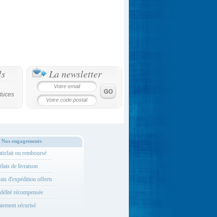
ls
La newsletter
tuces
Nos engagements
tisfait ou remboursé
lais de livraison
ais d'expédition offerts
délité récompensée
iement sécurisé