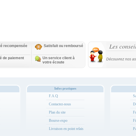
Les consei
ité recompensée
Satisfait ou remboursé
té de paiement
Un service client à
Découvrez nos as
votre écoute
Infos pratiques
F.A.Q
Sa
Contactez-nous
Dé
Plan du site
Fr
Bourse-expo
Fi
Livraison en point relais
Pa