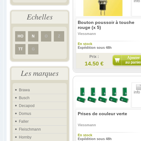
info
Echelles
Bouton poussoir à touche
rouge (x 5)
Viessmann
HO
N
O
Z
En stock
Expédition sous 48h
TT
G
Prix :
Ajouter
au panie
14.50 €
Les marques
Brawa
info
Busch
Decapod
Prises de couleur verte
Domus
Faller
Viessmann
Fleischmann
En stock
Hornby
Expédition sous 48h