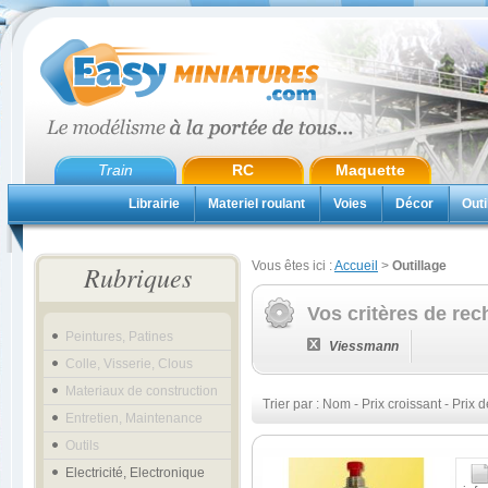
Train
RC
Maquette
Librairie
Materiel roulant
Voies
Décor
Outi
Vous êtes ici :
Accueil
>
Outillage
Rubriques
Vos critères de rec
Peintures, Patines
Viessmann
Colle, Visserie, Clous
Materiaux de construction
Trier par :
Nom
-
Prix croissant
-
Prix d
Entretien, Maintenance
Outils
Electricité, Electronique