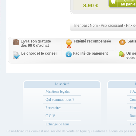
au panie
8.90 €
Trier par :
Nom
-
Prix croissant
-
Prix d
Livraison gratuite
Fidélité recompensée
Sati
dès 99 € d'achat
Le choix et le conseil
Facilité de paiement
Un se
votre
La société
Mentions légales
F.A
Qui sommes nous ?
Cont
Partenaires
Plan
C.G.V
Bou
Echange de liens
Livr
Easy-Miniatures.com est une société de vente en ligne qui s'adresse à tous les passio