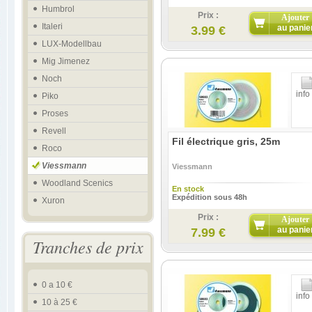
Humbrol
Prix :
Ajouter
Italeri
au panie
3.99 €
LUX-Modellbau
Mig Jimenez
Noch
info
Piko
Proses
Revell
Fil électrique gris, 25m
Roco
Viessmann
Viessmann
Woodland Scenics
En stock
Expédition sous 48h
Xuron
Prix :
Ajouter
au panie
7.99 €
Tranches de prix
0 a 10 €
info
10 à 25 €