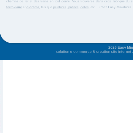
chemins de fer et des trains en tout genre. Vous trouverez dans cette rubrique du si
ferroviaire
et
diorama
, tels que
peintures, patines
,
colles
, etc ... Chez Easy-Miniature
2026 Easy Mini
solution e-commerce
&
creation site internet