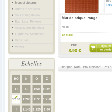
info
Murs et clotures
1:1
Arbres et Arbustes
Sols et Végétation
Mur de brique, rouge
Eau, Lacs, Rivières
Noch
Accessoires de décor
Figurines / Scenettes
En stock
Véhicules
Prix :
Ajouter
Avions
au panie
8.90 €
Echelles
Trier par :
Nom
-
Prix croissant
-
Prix d
HO
N
O
Z
TT
G
1:50
HOm
1:100
1:200
1:72
1:250
I
1:145
1:125
1:60