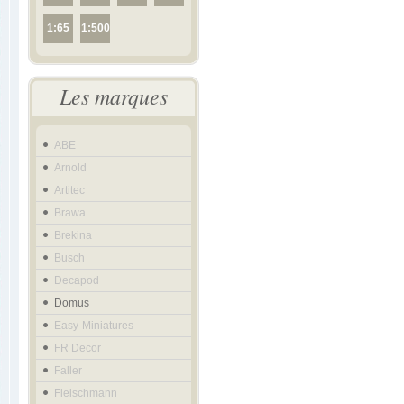
1:65
1:500
Les marques
ABE
Arnold
Artitec
Brawa
Brekina
Busch
Decapod
Domus
Easy-Miniatures
FR Decor
Faller
Fleischmann