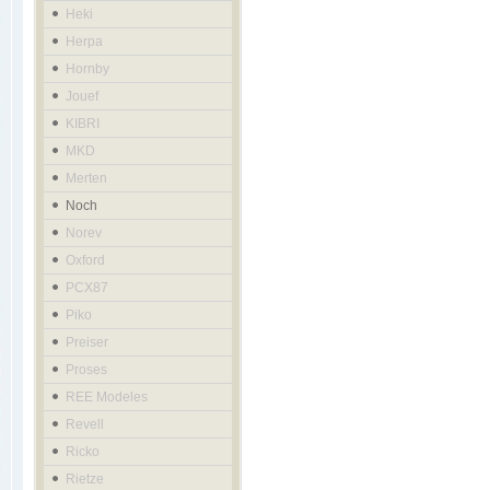
Heki
Herpa
Hornby
Jouef
KIBRI
MKD
Merten
Noch
Norev
Oxford
PCX87
Piko
Preiser
Proses
REE Modeles
Revell
Ricko
Rietze