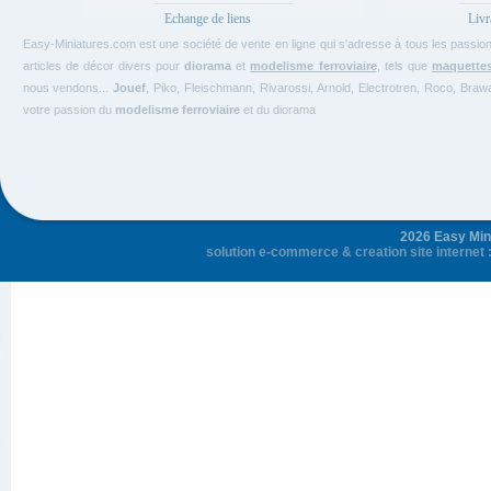
Echange de liens
Livr
Easy-Miniatures.com est une société de vente en ligne qui s'adresse à tous les passi
articles de décor divers pour
diorama
et
modelisme ferroviaire
, tels que
maquette
nous vendons...
Jouef
, Piko, Fleischmann, Rivarossi, Arnold, Electrotren, Roco, Bra
votre passion du
modelisme ferroviaire
et du diorama
2026 Easy Mini
solution e-commerce
&
creation site internet