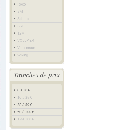
Roco
SAI
Schuco
Siku
T2M
VOLLMER
Viessmann
Wiking
Tranches de prix
0 a 10 €
10 à 25 €
25 à 50 €
50 à 100 €
+ de 100 €