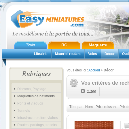
Train
RC
Maquette
Librairie
Materiel roulant
Voies
Décor
Outi
Vous êtes ici :
Accueil
>
Décor
Rubriques
Vos critères de rec
Diorama, Paysage
1:100
Maquettes de batiments
Ponts et viaducs
Trier par :
Nom
-
Prix croissant
-
Prix d
Tunnels
Infrastructures ferroviaires
Routes, parkings, trottoirs...