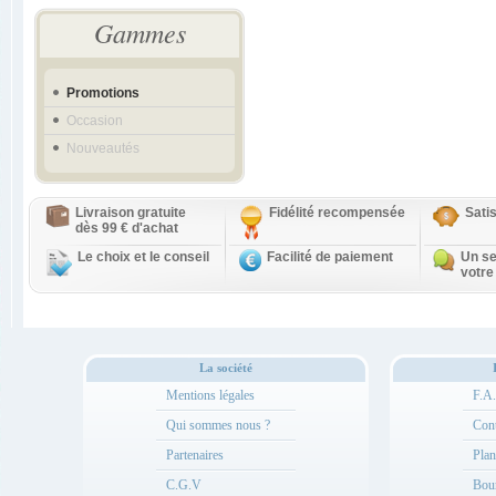
Gammes
Promotions
Occasion
Nouveautés
Livraison gratuite
Fidélité recompensée
Sati
dès 99 € d'achat
Le choix et le conseil
Facilité de paiement
Un se
votre
La société
Mentions légales
F.A
Qui sommes nous ?
Cont
Partenaires
Plan
C.G.V
Bou