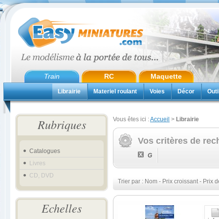
Train
RC
Maquette
Librairie
Materiel roulant
Voies
Décor
Outi
Vous êtes ici :
Accueil
>
Librairie
Rubriques
Vos critères de rec
Catalogues
G
Livres
CD, DVD
Trier par :
Nom
-
Prix croissant
-
Prix d
Echelles