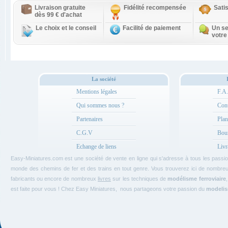
Livraison gratuite
Fidélité recompensée
Sati
dès 99 € d'achat
Le choix et le conseil
Facilité de paiement
Un se
votre
La société
Mentions légales
F.A
Qui sommes nous ?
Cont
Partenaires
Plan
C.G.V
Bou
Echange de liens
Livr
Easy-Miniatures.com est une société de vente en ligne qui s'adresse à tous les pass
monde des chemins de fer et des trains en tout genre. Vous trouverez ici de nombre
fabricants ou encore de nombreux
livres
sur les techniques de
modélisme ferroviaire
est faite pour vous ! Chez Easy Miniatures, nous partageons votre passion du
modelism