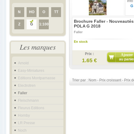
info
G
N
HO
O
TT
Brochure Faller - Nouveautés
Z
G
1:100
POLA G 2018
Faller
En stock
Les marques
Prix :
Ajouter
au panie
1.65 €
Arnold
Easy-Miniatures
Editions Montparnasse
Trier par :
Nom
-
Prix croissant
-
Prix d
Electrotren
Faller
Fleischmann
Fleurus Editions
Hornby
LR Presse
Noch