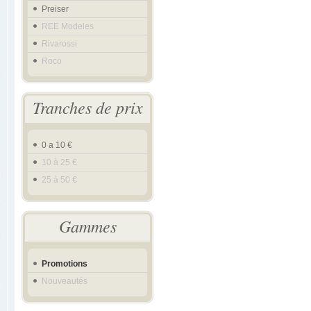
Preiser
REE Modeles
Rivarossi
Roco
Tranches de prix
0 a 10 €
10 à 25 €
25 à 50 €
Gammes
Promotions
Nouveautés