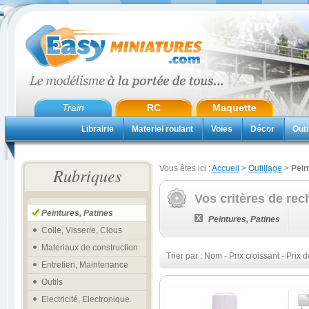
Train
RC
Maquette
Librairie
Materiel roulant
Voies
Décor
Outi
Vous êtes ici :
Accueil
>
Outillage
>
Pein
Rubriques
Vos critères de rec
Peintures, Patines
Peintures, Patines
Colle, Visserie, Clous
Materiaux de construction
Trier par :
Nom
-
Prix croissant
-
Prix d
Entretien, Maintenance
Outils
Electricité, Electronique