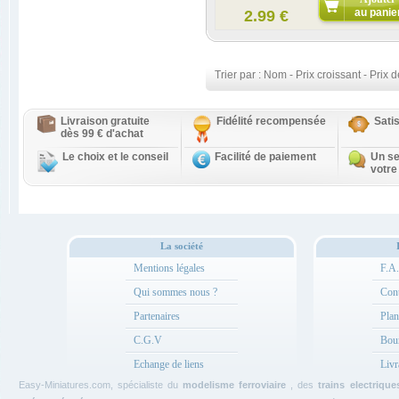
au panie
2.99 €
Trier par :
Nom
-
Prix croissant
-
Prix d
Livraison gratuite
Fidélité recompensée
Sati
dès 99 € d'achat
Le choix et le conseil
Facilité de paiement
Un se
votre
La société
Mentions légales
F.A
Qui sommes nous ?
Cont
Partenaires
Plan
C.G.V
Bou
Echange de liens
Livr
Easy-Miniatures.com, spécialiste du
modelisme ferroviaire
, des
trains electrique