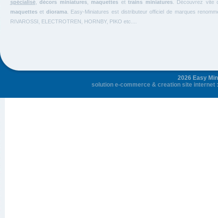
spécialisé
,
décors miniatures
,
maquettes
et
trains miniatures
. Découvrez vite 
maquettes
et
diorama
. Easy-Miniatures est distributeur officiel de marques renom
RIVAROSSI, ELECTROTREN, HORNBY, PIKO etc....
2026 Easy Mini
solution e-commerce
&
creation site internet