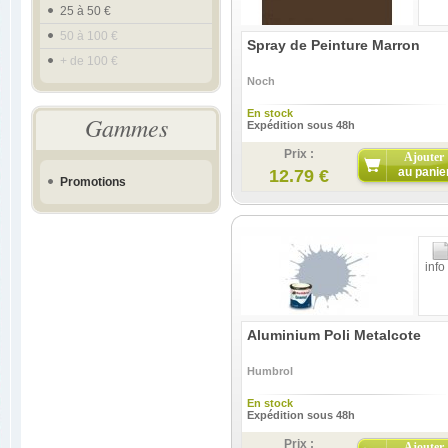
25 à 50 €
50 à 100 €
Spray de Peinture Marron
+ de 100 €
Noch
En stock
Gammes
Expédition sous 48h
Prix :
Ajouter
au panie
12.79 €
Promotions
info
Aluminium Poli Metalcote
Humbrol
En stock
Expédition sous 48h
Prix :
Ajouter