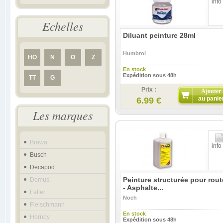
info
Echelles
Diluant peinture 28ml
Humbrol
HO
N
O
Z
En stock
Expédition sous 48h
TT
G
Prix :
Ajouter
au panie
6.99 €
Les marques
Brawa
info
Busch
Decapod
Peinture structurée pour rout
Domus
- Asphalte...
Faller
Noch
Fleischmann
En stock
Hornby
Expédition sous 48h