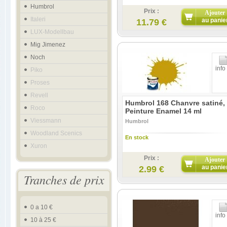
Humbrol
Prix :
Ajouter
Italeri
au panie
11.79 €
LUX-Modellbau
Mig Jimenez
Noch
info
Piko
Proses
Revell
Humbrol 168 Chanvre satiné,
Roco
Peinture Enamel 14 ml
Viessmann
Humbrol
Woodland Scenics
En stock
Xuron
Prix :
Ajouter
au panie
2.99 €
Tranches de prix
0 a 10 €
info
10 à 25 €