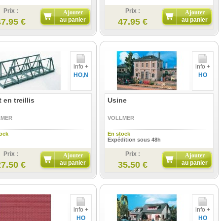
Prix :
Prix :
Ajouter
Ajouter
au panier
au panier
47.95 €
47.95 €
info +
info +
HO,N
HO
 en treillis
Usine
LMER
VOLLMER
ock
En stock
Expédition sous 48h
Prix :
Prix :
Ajouter
Ajouter
au panier
au panier
27.50 €
35.50 €
info +
info +
HO
HO