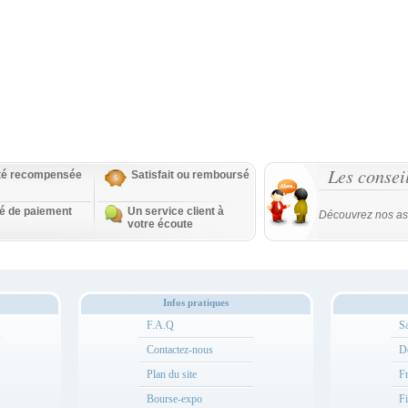
Les consei
ité recompensée
Satisfait ou remboursé
té de paiement
Un service client à
Découvrez nos as
votre écoute
Infos pratiques
F.A.Q
Sa
Contactez-nous
Dé
Plan du site
Fr
Bourse-expo
Fi