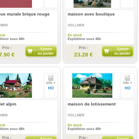
ue murale brique rouge
maison avec boutique
LMER
VOLLMER
ock
En stock
ition sous 48h
Expédition sous 48h
Prix :
Prix :
Ajouter
Ajouter
au panier
au panier
7.90 €
23.28 €
info +
info +
HO
HO
et alpin
maison de lotissement
LMER
VOLLMER
ock
En stock
ition sous 48h
Expédition sous 48h
Prix :
Prix :
Ajouter
Ajouter