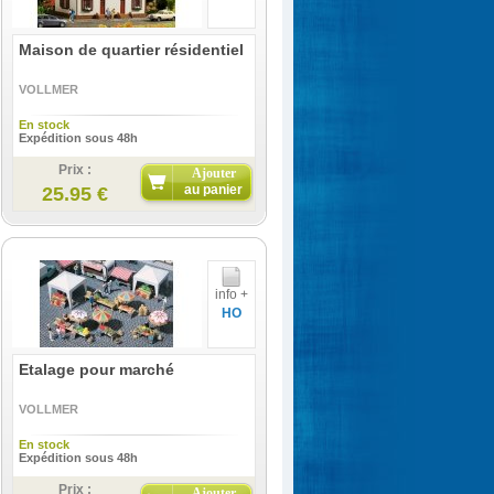
Maison de quartier résidentiel
VOLLMER
En stock
Expédition sous 48h
Prix :
Ajouter
au panier
25.95 €
info +
HO
Etalage pour marché
VOLLMER
En stock
Expédition sous 48h
Prix :
Ajouter