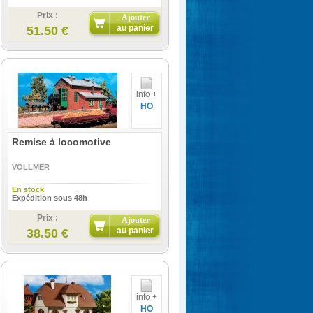
Prix :
Ajouter
au panier
51.50 €
info +
HO
Remise à locomotive
VOLLMER
En stock
Expédition sous 48h
Prix :
Ajouter
au panier
38.50 €
info +
HO