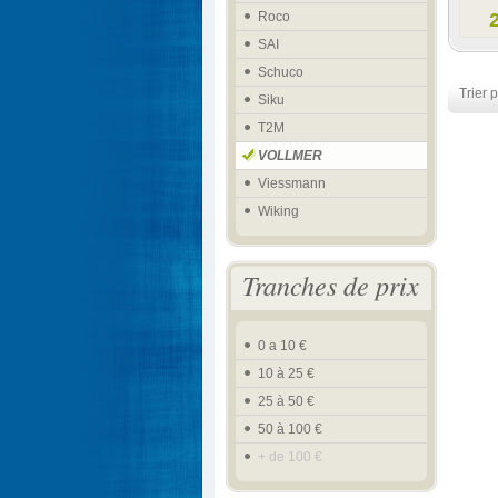
Roco
SAI
Schuco
Trier p
Siku
T2M
VOLLMER
Viessmann
Wiking
Tranches de prix
0 a 10 €
10 à 25 €
25 à 50 €
50 à 100 €
+ de 100 €