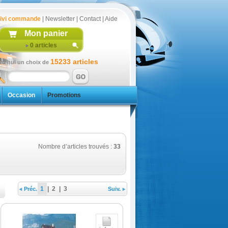
ivi commande
|
Newsletter
|
Contact
|
Aide
Mon panier
0
articles
15233 articles
rd'hui un choix de
Occasion
Promotions
Nombre d’articles trouvés :
33
1
|
2
|
3
Préc.
Suiv.