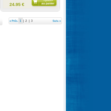
au panier
24.95 €
1
|
2
|
3
Préc.
Suiv.