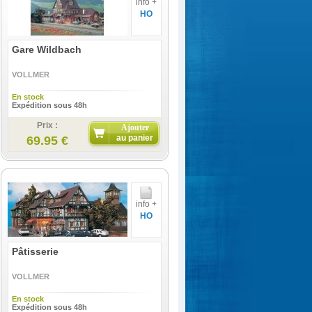
info +
HO
Gare Wildbach
VOLLMER
En stock
Expédition sous 48h
Prix :
Ajouter
au panier
69.95 €
info +
HO
Pâtisserie
VOLLMER
En stock
Expédition sous 48h