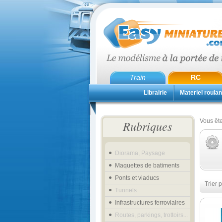
Train
RC
Librairie
Materiel roulan
Vous ête
Rubriques
Diorama, Paysage
Maquettes de batiments
Ponts et viaducs
Trier p
Tunnels
Infrastructures ferroviaires
Routes, parkings, trottoirs...