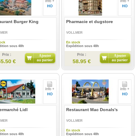
info +
info +
HO
HO
aurant Burger King
Pharmacie et dugstore
LMER
VOLLMER
ock
En stock
ition sous 48h
Expédition sous 48h
Prix :
Prix :
Ajouter
Ajouter
au panier
au panier
55.50 €
58.95 €
info +
info +
HO
HO
ermarché Lidl
Restaurant Mac Donals's
LMER
VOLLMER
ock
En stock
ition sous 48h
Expédition sous 48h