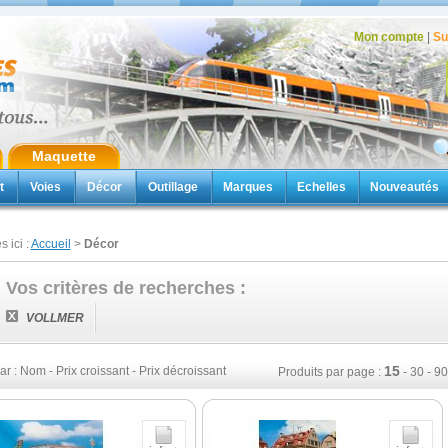
Mon compte
|
Su
Aujou
Maquette
t
Voies
Décor
Outillage
Marques
Echelles
Nouveautés
s ici :
Accueil
>
Décor
Vos critères de recherches :
VOLLMER
15
ar :
Nom
-
Prix croissant
-
Prix décroissant
Produits par page :
-
30
-
90