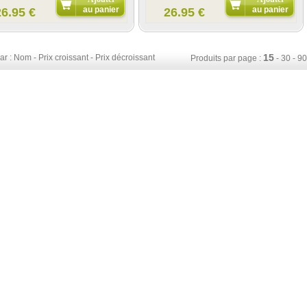
au panier
au panier
26.95 €
26.95 €
15
ar :
Nom
-
Prix croissant
-
Prix décroissant
Produits par page :
-
30
-
90