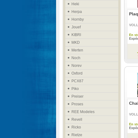
Heki
Herpa
Plaq
Hornby
VOL
Jouef
KIBRI
En st
Expéd
MKD
Merten
Noch
Norev
Oxford
PCX87
Piko
Preiser
Chal
Proses
REE Modeles
VOL
Revell
En st
Ricko
Expéd
Rietze