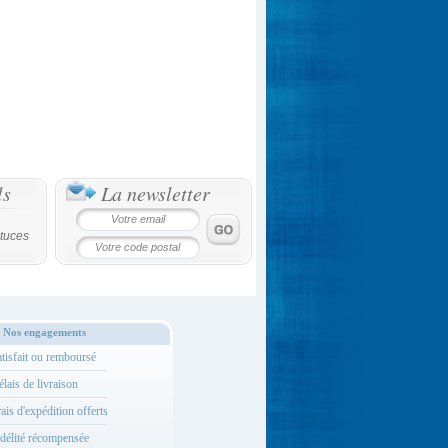
ls
La newsletter
tuces
Nos engagements
tisfait ou remboursé
lais de livraison
ais d'expédition offerts
délité récompensée