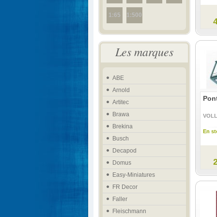
1:65
1:500
Les marques
ABE
Arnold
Pont
Artitec
Brawa
VOL
Brekina
En st
Busch
Decapod
Domus
Easy-Miniatures
FR Decor
Faller
Fleischmann