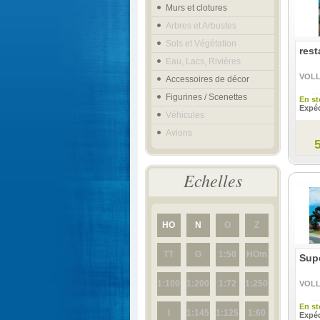
Murs et clotures
Arbres et Arbustes
Sols et Végétation
rest
Eau, Lacs, Rivières
VOL
Accessoires de décor
Figurines / Scenettes
En st
Expéd
Véhicules
Avions
Echelles
HO
N
O
Z
TT
G
1:50
HOm
Sup
1:100
1:200
1:72
1:250
VOL
En st
I
1:145
1:125
1:60
Expéd