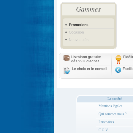
Gammes
Promotions
Occasion
Nouveautés
Livraison gratuite
Fidél
dès 99 € d'achat
Le choix et le conseil
Facili
La société
Mentions légales
Qui sommes nous ?
Partenaires
C.G.V