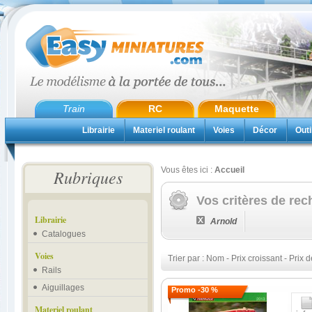
Train
RC
Maquette
Librairie
Materiel roulant
Voies
Décor
Outi
Vous êtes ici :
Accueil
Rubriques
Vos critères de rec
Librairie
Arnold
Catalogues
Voies
Trier par :
Nom
-
Prix croissant
-
Prix d
Rails
Aiguillages
Promo -30 %
Materiel roulant