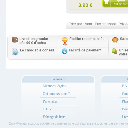
au panie
3.90 €
Trier par :
Nom
-
Prix croissant
-
Prix d
Livraison gratuite
Fidélité recompensée
Sati
dès 99 € d'achat
Le choix et le conseil
Facilité de paiement
Un se
votre
La société
Mentions légales
F.A
Qui sommes nous ?
Cont
Partenaires
Plan
C.G.V
Bou
Echange de liens
Livr
Easy-Miniatures.com, société de vente en ligne qui s'adresse à tous les passionnés 