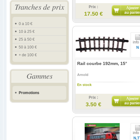
Tranches de prix
Prix :
Ajouter
au panie
17.50 €
0 a 10 €
10 à 25 €
25 à 50 €
info
50 à 100 €
N
+ de 100 €
Rail courbe 192mm, 15°
Gammes
Arnold
En stock
Promotions
Prix :
Ajouter
au panie
3.50 €
info
N,T