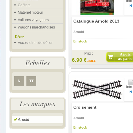
info
Coffrets
N
Materiel moteur
Voitures voyageurs
Catalogue Arnold 2013
Wagons marchandises
Arnold
Décor
En stock
Accessoires de décor
Prix :
Ajouter
au panie
6.90 €
Echelles
9.90 €
N
TT
info
N
Les marques
Croisement
Arnold
Arnold
En stock