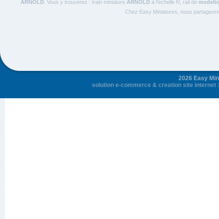
ARNOLD
. Vous y trouverez : train miniature
ARNOLD
à l'échelle N, rail de
modelis
Chez Easy Miniatures, nous partageon
2026 Easy Mini
solution e-commerce
&
creation site internet