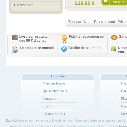
au panie
219.90 €
A réserver
Trier par :
Nom
-
Prix croissant
-
Prix d
Livraison gratuite
Fidélité recompensée
Sati
dès 99 € d'achat
Le choix et le conseil
Facilité de paiement
Un se
votre
La société
Mentions légales
F.A
Qui sommes nous ?
Cont
Partenaires
Plan
C.G.V
Bou
Echange de liens
Livr
Easy-Miniatures.com est une société de vente en ligne qui s'adresse à tous les passi
chemins de fer et des trains en tout genre. Vous trouverez ici coffret de
train electriqu