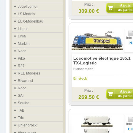
Prix :
Ajouter
Jouef Junior
au panie
309.00 €
LS Models
LUX-Modellbau
Liliput
Lima
info
N
Marklin
Noch
Locomotive électrique 185.1
Piko
TX-Logistic
R37
Fleischmann
REE Modeles
En stock
Rivarossi
Roco
Prix :
Ajouter
SAI
au panie
269.50 €
Seuthe
TAB
Trix
info
Uhlenbrock
H
Viessmann