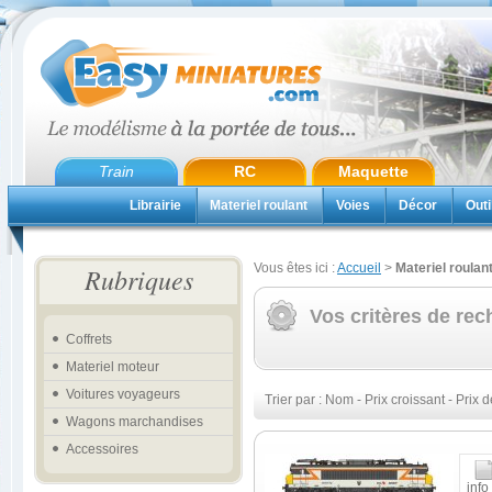
Train
RC
Maquette
Librairie
Materiel roulant
Voies
Décor
Outi
Vous êtes ici :
Accueil
>
Materiel roulan
Rubriques
Vos critères de rec
Coffrets
Materiel moteur
Voitures voyageurs
Trier par :
Nom
-
Prix croissant
-
Prix d
Wagons marchandises
Accessoires
info