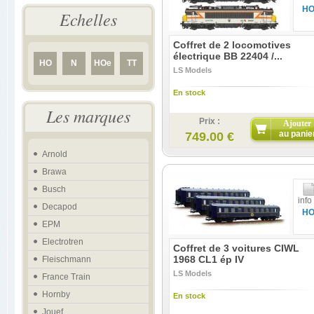
H
Echelles
Coffret de 2 locomotives
électrique BB 22404 /...
HO
N
HOe
TT
LS Models
En stock
Les marques
Prix :
Ajouter
au panie
749.00 €
Arnold
Brawa
Busch
info
Decapod
H
EPM
Electrotren
Coffret de 3 voitures CIWL
1968 CL1 ép IV
Fleischmann
LS Models
France Train
Hornby
En stock
Jouef