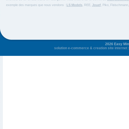
exemple des marques que nous vendons :
LS Models
, REE,
Jouef
, Piko, Fleischmann,
2026 Easy Mini
solution e-commerce
&
creation site internet