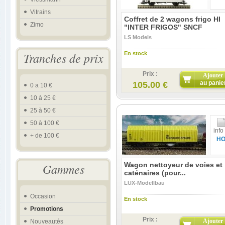
Vitrains
Coffret de 2 wagons frigo HI
Zimo
"INTER FRIGOS" SNCF
LS Models
Tranches de prix
En stock
Prix :
Ajouter
au panie
105.00 €
0 a 10 €
10 à 25 €
25 à 50 €
50 à 100 €
info
+ de 100 €
H
Gammes
Wagon nettoyeur de voies et
caténaires (pour...
LUX-Modellbau
Occasion
En stock
Promotions
Prix :
Ajouter
Nouveautés