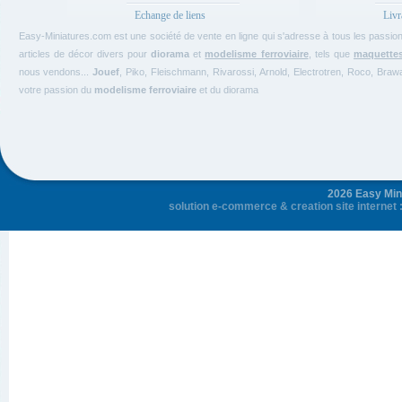
Echange de liens
Livr
Easy-Miniatures.com est une société de vente en ligne qui s'adresse à tous les passi
articles de décor divers pour
diorama
et
modelisme ferroviaire
, tels que
maquette
nous vendons...
Jouef
, Piko, Fleischmann, Rivarossi, Arnold, Electrotren, Roco, Bra
votre passion du
modelisme ferroviaire
et du diorama
2026 Easy Mini
solution e-commerce
&
creation site internet