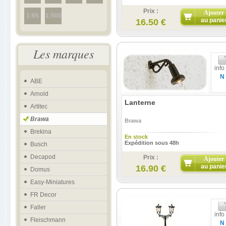
Prix :
Ajouter
1:65
1:500
au panie
16.50 €
Les marques
info
N
ABE
Arnold
Lanterne
Artitec
Brawa
Brawa
Brekina
En stock
Expédition sous 48h
Busch
Decapod
Prix :
Ajouter
au panie
16.90 €
Domus
Easy-Miniatures
FR Decor
Faller
info
Fleischmann
N