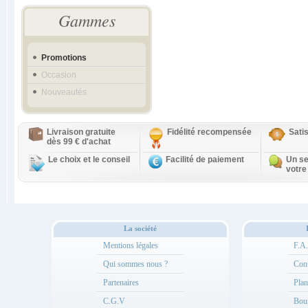
Gammes
Promotions
Occasion
Nouveautés
Livraison gratuite
Fidélité recompensée
Sati
dès 99 € d'achat
Le choix et le conseil
Facilité de paiement
Un se
votre
La société
Mentions légales
F.A
Qui sommes nous ?
Cont
Partenaires
Plan
C.G.V
Bou