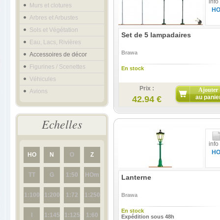
info
Murs et clotures
H
Arbres et Arbustes
Sols et Végétation
Set de 5 lampadaires
Eau, Lacs, Rivières
Brawa
Accessoires de décor
Figurines / Scenettes
En stock
Véhicules
Prix :
Ajouter
Avions
au panie
42.94 €
Echelles
info
H
HO
N
O
Z
TT
G
1:50
HOm
Lanterne
1:100
1:200
1:72
1:250
Brawa
En stock
I
1:145
1:125
1:60
Expédition sous 48h