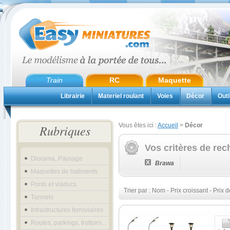
Train
RC
Maquette
Librairie
Materiel roulant
Voies
Décor
Outi
Vous êtes ici :
Accueil
>
Décor
Rubriques
Vos critères de rec
Diorama, Paysage
Brawa
Maquettes de batiments
Ponts et viaducs
Trier par :
Nom
-
Prix croissant
-
Prix d
Tunnels
Infrastructures ferroviaires
Routes, parkings, trottoirs...