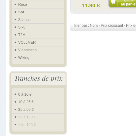
au panie
Roco
11.90 €
SAI
Schuco
Trier par :
Nom
-
Prix croissant
-
Prix d
Siku
T2M
VOLLMER
Viessmann
Wiking
Tranches de prix
0 a 10 €
10 à 25 €
25 à 50 €
50 à 100 €
+ de 100 €