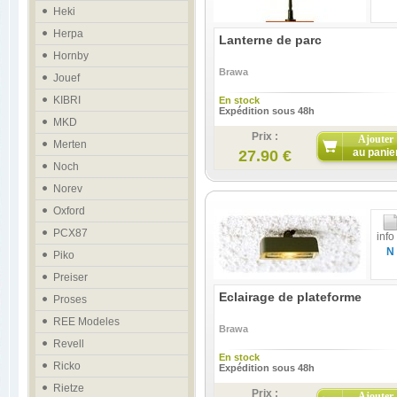
Heki
Herpa
Lanterne de parc
Hornby
Brawa
Jouef
KIBRI
En stock
Expédition sous 48h
MKD
Prix :
Ajouter
Merten
au panie
27.90 €
Noch
Norev
Oxford
PCX87
info
N
Piko
Preiser
Eclairage de plateforme
Proses
REE Modeles
Brawa
Revell
En stock
Ricko
Expédition sous 48h
Rietze
Prix :
Ajouter