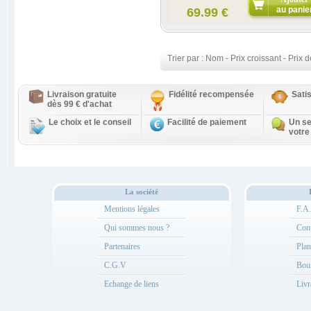
au panie
69.99 €
Trier par :
Nom
-
Prix croissant
-
Prix d
Livraison gratuite
Fidélité recompensée
Sati
dès 99 € d'achat
Le choix et le conseil
Facilité de paiement
Un se
votre
La société
Mentions légales
F.A
Qui sommes nous ?
Cont
Partenaires
Plan
C.G.V
Bou
Echange de liens
Livr