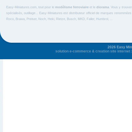
Easy-Miniatures.com, tout pour le
modélisme ferroviaire
et le
diorama
. Vous y trouve
spécialisés, outillage... Easy-Miniatures est distributeur officiel de marques renommée
Roco, Brawa, Preiser, Noch, Heki, Rietze, Busch, MKD, Faller, Humbrol, ...
2026 Easy Mini
solution e-commerce
&
creation site internet