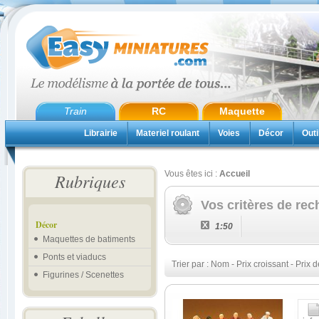
Train
RC
Maquette
Librairie
Materiel roulant
Voies
Décor
Outi
Vous êtes ici :
Accueil
Rubriques
Vos critères de rec
Décor
1:50
Maquettes de batiments
Ponts et viaducs
Trier par :
Nom
-
Prix croissant
-
Prix d
Figurines / Scenettes