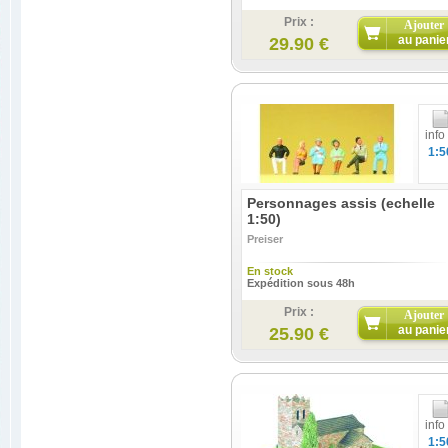
Prix :
Ajouter
au panie
29.90 €
info
1:5
Personnages assis (echelle
1:50)
Preiser
En stock
Expédition sous 48h
Prix :
Ajouter
au panie
25.90 €
info
1:5