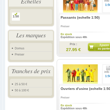
Echelles
info
1:5
1:50
Passants (echelle 1:50)
Preiser
Les marques
En stock
Expédition sous 48h
Prix :
Ajouter
Domus
au panie
27.95 €
Preiser
Tranches de prix
info
1:5
25 à 50 €
Ouvriers d'usine (echelle 1:5
50 à 100 €
Preiser
En stock
Expédition sous 48h