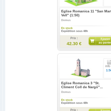
Eglise Romanica 11 "San Mart
Vell" (1:50)
Domus
En stock
Expédition sous 48h
Prix :
Ajouter
au panie
42.30 €
info
1:5
Eglise Romanica 3 "St.
Climent Coll de Nargó"...
Domus
En stock
Expédition sous 48h
Prix :
Ajouter