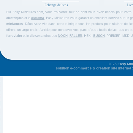
Echange de liens
Livr
Sur Easy-Miniatures.com, vous trouverez tout ce dont vous avez besoin pour votre
electriques
et le
diorama
, Easy Miniatures vous garantit un excellent service sur un g
miniatures
. Découvrez vite dans cette rubrique tous les produits pour réaliser de l'
offrons un large choix d'article pour concevoir vos plans d'eau : feuille de lac, eau en
ferroviaire
et le
diorama
telles que
NOCH
,
FALLER
, HEKI,
BUSCH
, PREISER, MKD,
2026 Easy Mini
solution e-commerce
&
creation site internet