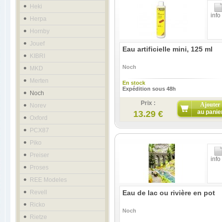
Heki
info
Herpa
Hornby
Jouef
Eau artificielle mini, 125 ml
KIBRI
Noch
MKD
Merten
En stock
Expédition sous 48h
Noch
Prix :
Ajouter
Norev
au panie
13.29 €
Oxford
PCX87
Piko
Preiser
info
Proses
REE Modeles
Revell
Eau de lac ou rivière en pot
Ricko
Noch
Rietze