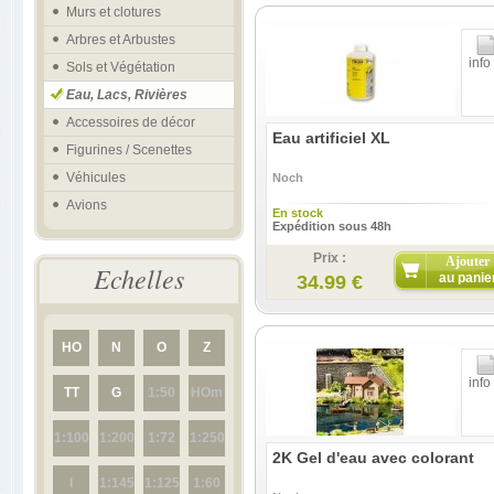
Murs et clotures
Arbres et Arbustes
info
Sols et Végétation
Eau, Lacs, Rivières
Accessoires de décor
Eau artificiel XL
Figurines / Scenettes
Véhicules
Noch
Avions
En stock
Expédition sous 48h
Prix :
Ajouter
Echelles
au panie
34.99 €
HO
N
O
Z
info
TT
G
1:50
HOm
1:100
1:200
1:72
1:250
2K Gel d'eau avec colorant
I
1:145
1:125
1:60