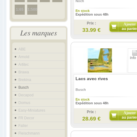
Noch
1:65
1:500
En stock
Expédition sous 48h
Prix :
Ajouter
au panie
33.99 €
Les marques
ABE
Arnold
info
Artitec
Brawa
Lacs avec rives
Brekina
Busch
Busch
Decapod
En stock
Domus
Expédition sous 48h
Easy-Miniatures
Prix :
Ajouter
au panie
28.69 €
FR Decor
Faller
Fleischmann