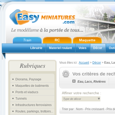
Train
RC
Maquette
Librairie
Materiel roulant
Voies
Décor
Outi
Vous êtes ici :
Accueil
>
Décor
>
Eau, La
Rubriques
Vos critères de rec
Diorama, Paysage
Eau, Lacs, Rivières
Maquettes de batiments
Ponts et viaducs
Affiner votre recherche :
Tunnels
Type de décor
Infrastructures ferroviaires
Trier par :
Nom
-
Prix croissant
-
Prix d
Routes, parkings, trottoirs...