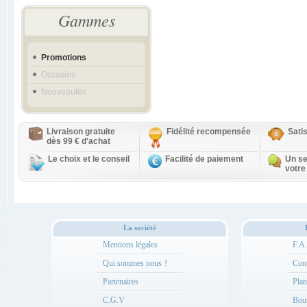
Gammes
Promotions
Occasion
Nouveautés
Livraison gratuite
Fidélité recompensée
Sati
dès 99 € d'achat
Le choix et le conseil
Facilité de paiement
Un se
votre
La société
Mentions légales
F.A
Qui sommes nous ?
Cont
Partenaires
Plan
C.G.V
Bou