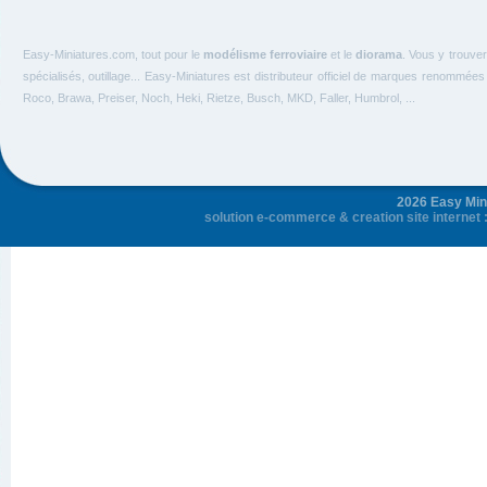
Easy-Miniatures.com, tout pour le
modélisme ferroviaire
et le
diorama
. Vous y trouve
spécialisés, outillage... Easy-Miniatures est distributeur officiel de marques renommée
Roco, Brawa, Preiser, Noch, Heki, Rietze, Busch, MKD, Faller, Humbrol, ...
2026 Easy Mini
solution e-commerce
&
creation site internet