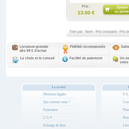
Prix :
Ajouter
au panie
13.00 €
Trier par :
Nom
-
Prix croissant
-
Prix d
Livraison gratuite
Fidélité recompensée
Sati
dès 99 € d'achat
Le choix et le conseil
Facilité de paiement
Un se
votre
La société
Mentions légales
F.A
Qui sommes nous ?
Cont
Partenaires
Plan
C.G.V
Bou
Echange de liens
Livr