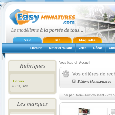
Train
RC
Maquette
Librairie
Materiel roulant
Voies
Décor
Outi
Vous êtes ici :
Accueil
Rubriques
Vos critères de rec
Librairie
Editions Montparnasse
CD, DVD
Trier par :
Nom
-
Prix croissant
-
Prix d
Les marques