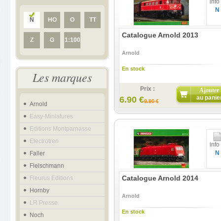
info
N
N
HO
O
TT
Catalogue Arnold 2013
Z
G
1:100
Arnold
En stock
Les marques
Prix :
Ajouter
au panie
6.90 €
9.90 €
Arnold
Easy-Miniatures
Editions Montparnasse
Electrotren
info
N
Faller
Fleischmann
Catalogue Arnold 2014
Fleurus Editions
Hornby
Arnold
LR Presse
En stock
Noch