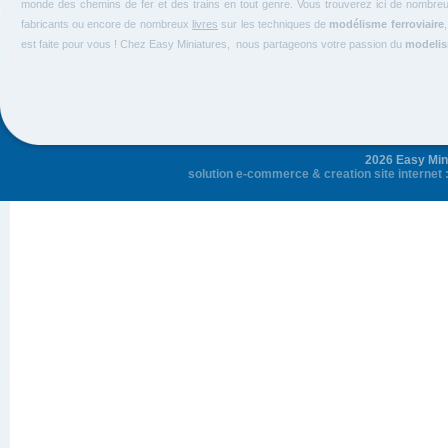
monde des chemins de fer et des trains en tout genre. Vous trouverez ici de nombre
fabricants ou encore de nombreux
livres
sur les techniques de
modélisme ferroviaire
est faite pour vous ! Chez Easy Miniatures, nous partageons votre passion du
modelism
2026 Easy Mini
solution e-commerce
&
creation site internet