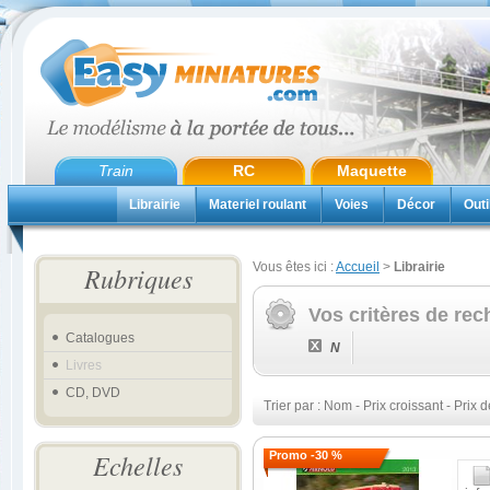
Train
RC
Maquette
Librairie
Materiel roulant
Voies
Décor
Outi
Vous êtes ici :
Accueil
>
Librairie
Rubriques
Vos critères de rec
Catalogues
N
Livres
CD, DVD
Trier par :
Nom
-
Prix croissant
-
Prix d
Echelles
Promo -30 %