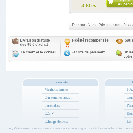
au panie
3.85 €
Trier par :
Nom
-
Prix croissant
-
Prix d
Livraison gratuite
Fidélité recompensée
Sati
dès 99 € d'achat
Le choix et le conseil
Facilité de paiement
Un se
votre
La société
Mentions légales
F.A
Qui sommes nous ?
Cont
Partenaires
Plan
C.G.V
Bou
Echange de liens
Livr
Easy-Miniatures.com est une société de vente en ligne qui s'adresse à tous les pass