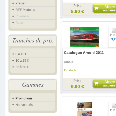
Preiser
Prix :
Ajouter
REE Modeles
au panie
8.90 €
Rivarossi
Roco
info
Tranches de prix
N,T
Catalogue Arnold 2011
0 a 10 €
10 à 25 €
Arnold
25 à 50 €
En stock
Prix :
Ajouter
Gammes
au panie
9.90 €
Promotions
Nouveautés
info