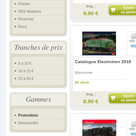
Preiser
Prix :
Ajouter
REE Modeles
au panie
9.90 €
Rivarossi
Roco
info
Tranches de prix
H
Catalogue Electrotren 2016
0 a 10 €
10 à 25 €
Electrotren
25 à 50 €
En stock
Prix :
Ajouter
Gammes
au panie
8.90 €
Promotions
Nouveautés
info
H