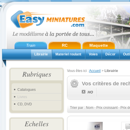
Train
RC
Maquette
Librairie
Materiel roulant
Voies
Décor
Outi
Vous êtes ici :
Accueil
>
Librairie
Rubriques
Vos critères de rec
Catalogues
HO
Livres
CD, DVD
Trier par :
Nom
-
Prix croissant
-
Prix d
Echelles