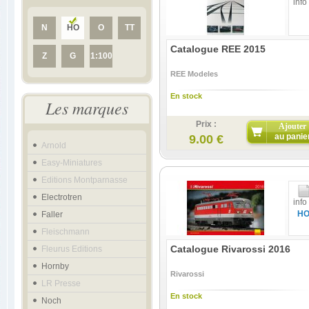
info
N
HO
O
TT
Catalogue REE 2015
Z
G
1:100
REE Modeles
En stock
Les marques
Prix :
Ajouter
au panie
9.00 €
Arnold
Easy-Miniatures
Editions Montparnasse
Electrotren
info
H
Faller
Fleischmann
Catalogue Rivarossi 2016
Fleurus Editions
Hornby
Rivarossi
LR Presse
En stock
Noch