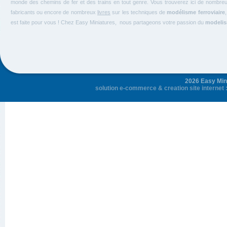
monde des chemins de fer et des trains en tout genre. Vous trouverez ici de nombre
fabricants ou encore de nombreux
livres
sur les techniques de
modélisme ferroviaire
est faite pour vous ! Chez Easy Miniatures, nous partageons votre passion du
modelism
2026 Easy Mini
solution e-commerce
&
creation site internet