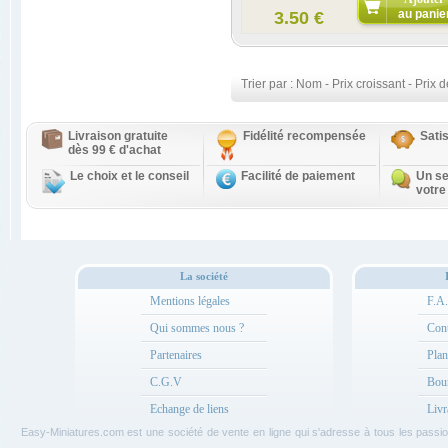
au panie
3.50 €
Trier par :
Nom
-
Prix croissant
-
Prix d
Livraison gratuite
Fidélité recompensée
Sati
dès 99 € d'achat
Le choix et le conseil
Facilité de paiement
Un se
votre
La société
Mentions légales
F.A
Qui sommes nous ?
Cont
Partenaires
Plan
C.G.V
Bou
Echange de liens
Livr
Easy-Miniatures.com est une société de vente en ligne qui s'adresse à tous les pass