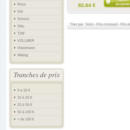
au panie
Roco
82.64 €
SAI
Schuco
Trier par :
Nom
-
Prix croissant
-
Prix d
Siku
T2M
VOLLMER
Viessmann
Wiking
Tranches de prix
0 a 10 €
10 à 25 €
25 à 50 €
50 à 100 €
+ de 100 €