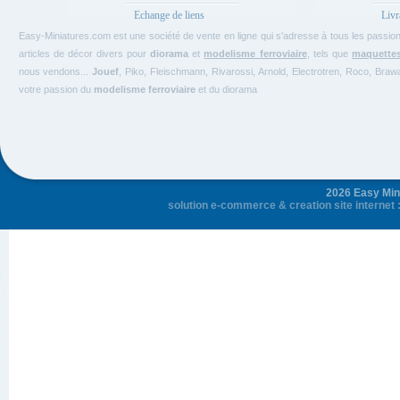
Echange de liens
Livr
Easy-Miniatures.com est une société de vente en ligne qui s'adresse à tous les passi
articles de décor divers pour
diorama
et
modelisme ferroviaire
, tels que
maquette
nous vendons...
Jouef
, Piko, Fleischmann, Rivarossi, Arnold, Electrotren, Roco, Bra
votre passion du
modelisme ferroviaire
et du diorama
2026 Easy Mini
solution e-commerce
&
creation site internet