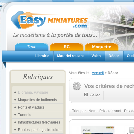
Train
RC
Maquette
Librairie
Materiel roulant
Voies
Décor
Outi
Vous êtes ici :
Accueil
>
Décor
Rubriques
Vos critères de rec
Diorama, Paysage
Faller
Maquettes de batiments
Ponts et viaducs
Trier par :
Nom
-
Prix croissant
-
Prix d
Tunnels
Infrastructures ferroviaires
Routes, parkings, trottoirs...