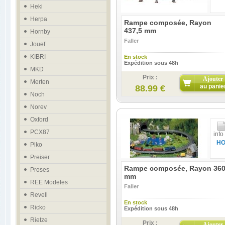
Heki
Herpa
Rampe composée, Rayon
437,5 mm
Hornby
Faller
Jouef
KIBRI
En stock
Expédition sous 48h
MKD
Prix :
Ajouter
Merten
au panie
88.99 €
Noch
Norev
Oxford
PCX87
info
H
Piko
Preiser
Rampe composée, Rayon 36
Proses
mm
REE Modeles
Faller
Revell
En stock
Ricko
Expédition sous 48h
Rietze
Prix :
Ajouter