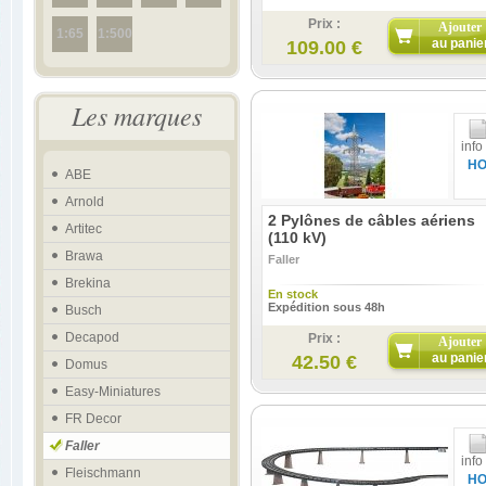
Prix :
Ajouter
1:65
1:500
au panie
109.00 €
Les marques
info
H
ABE
Arnold
2 Pylônes de câbles aériens
Artitec
(110 kV)
Brawa
Faller
Brekina
En stock
Expédition sous 48h
Busch
Decapod
Prix :
Ajouter
au panie
42.50 €
Domus
Easy-Miniatures
FR Decor
Faller
info
Fleischmann
H