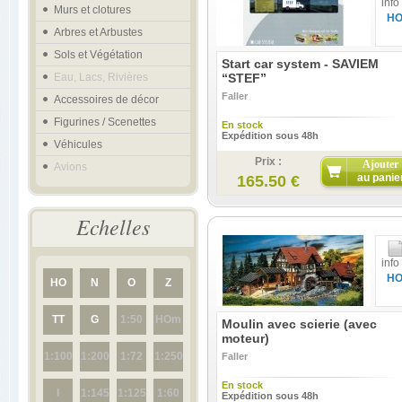
info
Murs et clotures
H
Arbres et Arbustes
Sols et Végétation
Start car system - SAVIEM
Eau, Lacs, Rivières
“STEF”
Faller
Accessoires de décor
Figurines / Scenettes
En stock
Expédition sous 48h
Véhicules
Prix :
Ajouter
Avions
au panie
165.50 €
Echelles
info
H
HO
N
O
Z
TT
G
1:50
HOm
Moulin avec scierie (avec
moteur)
1:100
1:200
1:72
1:250
Faller
En stock
I
1:145
1:125
1:60
Expédition sous 48h