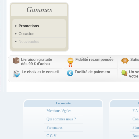
Gammes
Promotions
Occasion
Nouveautés
Livraison gratuite
Fidélité recompensée
Sati
dès 99 € d'achat
Le choix et le conseil
Facilité de paiement
Un se
votre
La société
Mentions légales
F.A
Qui sommes nous ?
Cont
Partenaires
Plan
C.G.V
Bou