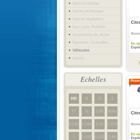
Murs et clotures
Arbres et Arbustes
Sols et Végétation
Citr
Eau, Lacs, Rivières
Nore
Accessoires de décor
Figurines / Scenettes
En st
Expéd
Véhicules
Avions
Echelles
Promo
HO
N
O
Z
TT
G
1:50
HOm
Citr
1:100
1:200
1:72
1:250
Nore
En st
I
1:145
1:125
1:60
Expéd