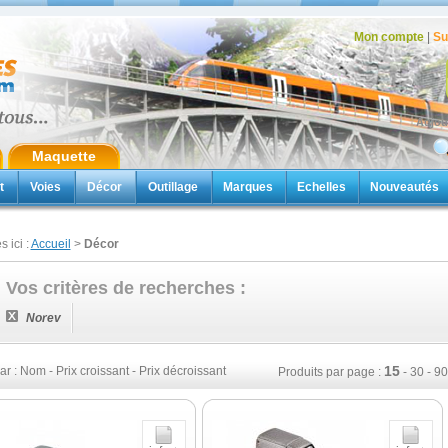
Mon compte
|
Su
Aujou
Maquette
t
Voies
Décor
Outillage
Marques
Echelles
Nouveautés
s ici :
Accueil
>
Décor
Vos critères de recherches :
Norev
15
ar :
Nom
-
Prix croissant
-
Prix décroissant
Produits par page :
-
30
-
90