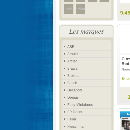
1:65
1:500
9.45
Les marques
ABE
Arnold
Citr
Artitec
Red
Brawa
Nore
Brekina
En st
Busch
Decapod
Domus
Easy-Miniatures
FR Decor
Faller
Fleischmann