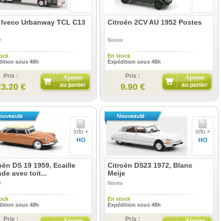
 Iveco Urbanway TCL C13
Citroën 2CV AU 1952 Postes
v
Norev
ock
En stock
ition sous 48h
Expédition sous 48h
Prix :
Prix :
Ajouter
Ajouter
au panier
au panier
23.20 €
9.90 €
info +
info +
HO
HO
oën DS 19 1959, Ecaille
Citroën DS23 1972, Blanc
de avec toit...
Meije
v
Norev
ock
En stock
ition sous 48h
Expédition sous 48h
Prix :
Prix :
Ajouter
Ajouter