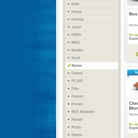
Heki
Herpa
Bus
Hornby
Nore
Jouef
KIBRI
En st
Expéd
MKD
Merten
Noch
Norev
Oxford
PCX87
Piko
Preiser
Citr
Proses
Blon
REE Modeles
Nore
Revell
En st
Ricko
Expéd
Rietze