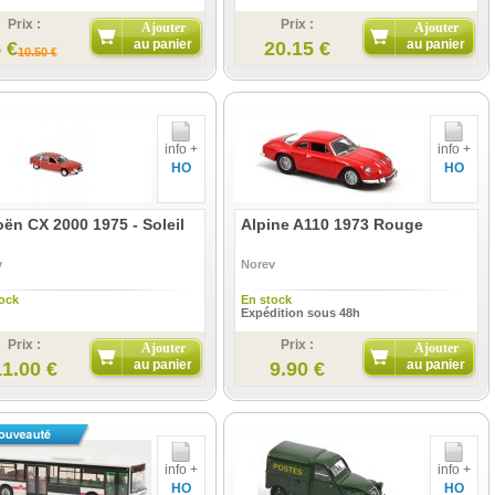
Prix :
Prix :
Ajouter
Ajouter
au panier
au panier
 €
20.15 €
10.50 €
info +
info +
HO
HO
oën CX 2000 1975 - Soleil
Alpine A110 1973 Rouge
v
Norev
ock
En stock
Expédition sous 48h
Prix :
Prix :
Ajouter
Ajouter
au panier
au panier
11.00 €
9.90 €
info +
info +
HO
HO