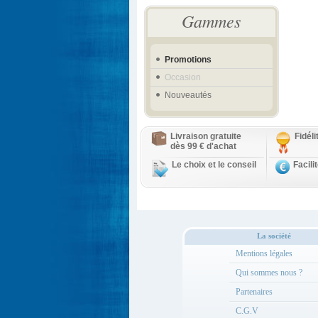
Gammes
Promotions
Occasion
Nouveautés
Livraison gratuite
Fidél
dès 99 € d'achat
Le choix et le conseil
Facili
La société
Mentions légales
Qui sommes nous ?
Partenaires
C.G.V