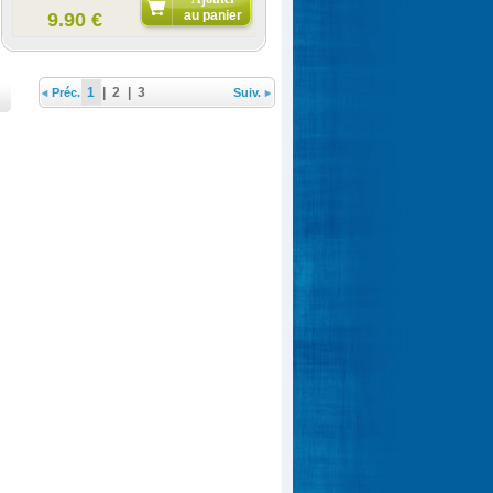
au panier
9.90 €
1
|
2
|
3
Préc.
Suiv.