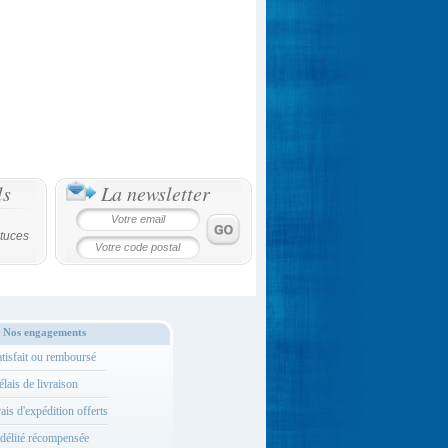
ls
La newsletter
tuces
Nos engagements
tisfait ou remboursé
lais de livraison
ais d'expédition offerts
délité récompensée