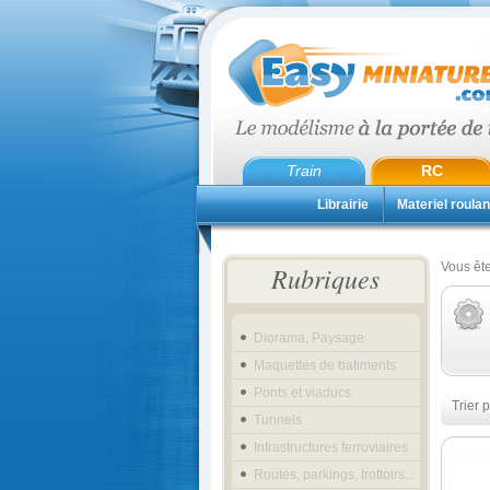
Train
RC
Librairie
Materiel roulan
Vous ête
Rubriques
Diorama, Paysage
Maquettes de batiments
Ponts et viaducs
Trier p
Tunnels
Infrastructures ferroviaires
Routes, parkings, trottoirs...