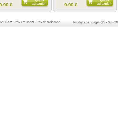
au panier
au panier
9.90 €
9.90 €
15
ar :
Nom
-
Prix croissant
-
Prix décroissant
Produits par page :
-
30
-
90