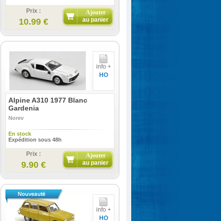
Prix :
Ajouter
au panier
10.99 €
info +
HO
Alpine A310 1977 Blanc
Gardenia
Norev
En stock
Expédition sous 48h
Prix :
Ajouter
au panier
9.90 €
info +
HO