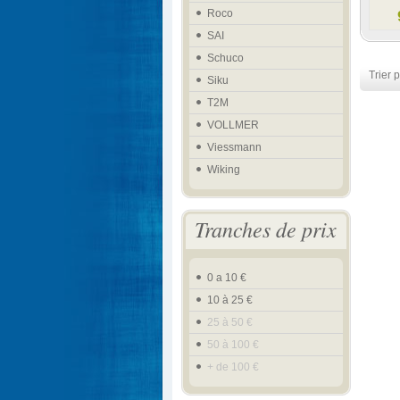
Roco
SAI
Schuco
Trier p
Siku
T2M
VOLLMER
Viessmann
Wiking
Tranches de prix
0 a 10 €
10 à 25 €
25 à 50 €
50 à 100 €
+ de 100 €