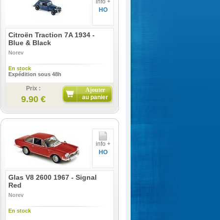
info +
HO
Citroën Traction 7A 1934 -
Blue & Black
Norev
En stock
Expédition sous 48h
Prix :
Ajouter
au panier
9.90 €
info +
HO
Glas V8 2600 1967 - Signal
Red
Norev
En stock