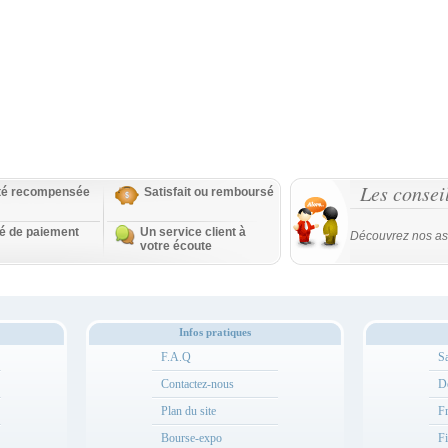
Les consei
ité recompensée
Satisfait ou remboursé
té de paiement
Un service client à
Découvrez nos as
votre écoute
Infos pratiques
F.A.Q
Sa
Contactez-nous
Dé
Plan du site
Fr
Bourse-expo
Fi