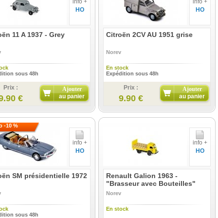
info +
info +
HO
HO
oën 11 A 1937 - Grey
Citroën 2CV AU 1951 grise
v
Norev
ock
En stock
ition sous 48h
Expédition sous 48h
Prix :
Prix :
Ajouter
Ajouter
au panier
au panier
9.90 €
9.90 €
 -10 %
info +
info +
HO
HO
oën SM présidentielle 1972
Renault Galion 1963 -
"Brasseur avec Bouteilles"
v
Norev
ock
En stock
ition sous 48h