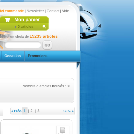
ivi commande
|
Newsletter
|
Contact
|
Aide
Mon panier
0
articles
15233 articles
rd'hui un choix de
Occasion
Promotions
Nombre d’articles trouvés :
31
1
|
2
|
3
Préc.
Suiv.