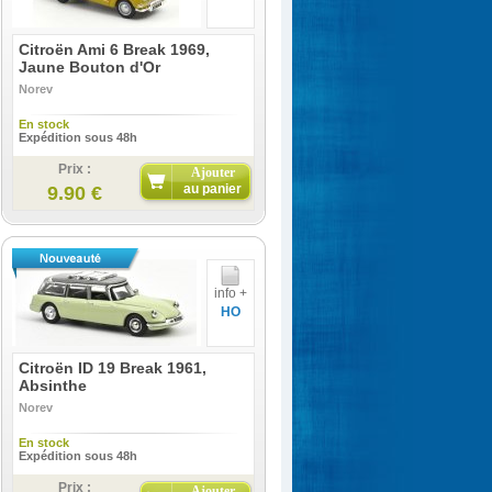
Citroën Ami 6 Break 1969,
Jaune Bouton d'Or
Norev
En stock
Expédition sous 48h
Prix :
Ajouter
au panier
9.90 €
info +
HO
Citroën ID 19 Break 1961,
Absinthe
Norev
En stock
Expédition sous 48h
Prix :
Ajouter