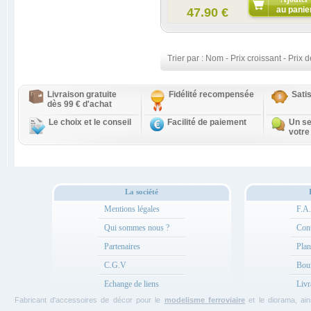
au panie
47.90 €
Trier par :
Nom
-
Prix croissant
-
Prix d
Livraison gratuite
Fidélité recompensée
Sati
dès 99 € d'achat
Le choix et le conseil
Facilité de paiement
Un se
votre
La société
Mentions légales
F.A
Qui sommes nous ?
Cont
Partenaires
Plan
C.G.V
Bou
Echange de liens
Livr
Fabricant d'accessoires de décor pour le
modelisme ferroviaire
et le diorama, ain