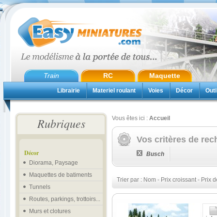
Train
RC
Maquette
Librairie
Materiel roulant
Voies
Décor
Outi
Vous êtes ici :
Accueil
Rubriques
Vos critères de rec
Décor
Busch
Diorama, Paysage
Maquettes de batiments
Trier par :
Nom
-
Prix croissant
-
Prix d
Tunnels
Routes, parkings, trottoirs...
Murs et clotures