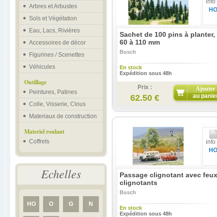
info
Arbres et Arbustes
H
Sols et Végétation
Eau, Lacs, Rivières
Sachet de 100 pins à planter,
60 à 110 mm
Accessoires de décor
Busch
Figurines / Scenettes
Véhicules
En stock
Expédition sous 48h
Outillage
Prix :
Ajouter
Peintures, Patines
au panie
62.50 €
Colle, Visserie, Clous
Materiaux de construction
Materiel roulant
Coffrets
info
H
Echelles
Passage clignotant avec feu
clignotants
Busch
HO
O
G
N
En stock
Expédition sous 48h