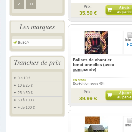
Z
TT
Prix :
Ajouter
au panie
35.59 €
Les marques
info
Busch
H
Tranches de prix
Balises de chantier
fonctionnelles (avec
commande)
Busch
0 a 10 €
En stock
Expédition sous 48h
10 à 25 €
Prix :
25 à 50 €
Ajouter
au panie
39.99 €
50 à 100 €
+ de 100 €
info