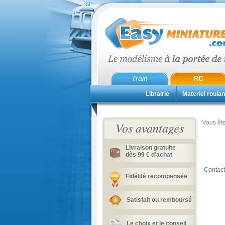
Train
RC
Librairie
Materiel roulan
Vous ête
Vos avantages
Livraison gratuite
dès 99 € d'achat
Contact
Fidélité recompensée
Satisfait ou remboursé
Le choix et le conseil