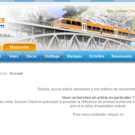
Mon compte
|
Su
Aujou
Maquette
t
Voies
Décor
Outillage
Marques
Echelles
Nouveautés
s ici :
Accueil
Désolé, aucun article répondant à vos critères de recherche 
Vous recherchez un article en particulier ?
ez notre Service Client en précisant si possible la référence du produit recherch
prix et le délai d'expédition estimé.
Pour nous contacter,
cliquez ici