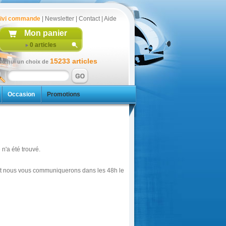
ivi commande
|
Newsletter
|
Contact
|
Aide
Mon panier
0
articles
15233 articles
rd'hui un choix de
Occasion
Promotions
n'a été trouvé.
é et nous vous communiquerons dans les 48h le