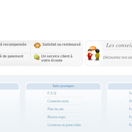
Les consei
ité recompensée
Satisfait ou remboursé
té de paiement
Un service client à
Découvrez nos as
votre écoute
Infos pratiques
F.A.Q
Sa
Contactez-nous
Dé
Plan du site
Fr
Bourse-expo
Fi
Livraison en point relais
Pa