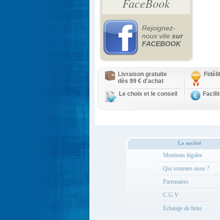
FaceBook
Rejoignez-
nous vite
sur
FACEBOOK
Livraison gratuite
Fidél
dès 99 € d'achat
Le choix et le conseil
Facili
La société
Mentions légales
Qui sommes nous ?
Partenaires
C.G.V
Echange de liens