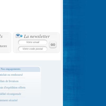
ls
La newsletter
tuces
Nos engagements
tisfait ou remboursé
lais de livraison
ais d'expédition offerts
délité récompensée
iement sécurisé