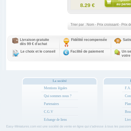
au panie
8.29 €
Trier par :
Nom
-
Prix croissant
-
Prix d
Livraison gratuite
Fidélité recompensée
Sati
dès 99 € d'achat
Le choix et le conseil
Facilité de paiement
Un se
votre
La société
Mentions légales
F.A
Qui sommes nous ?
Cont
Partenaires
Plan
C.G.V
Bou
Echange de liens
Livr
Easy-Miniatures.com est une société de vente en ligne qui s'adresse à tous les passio