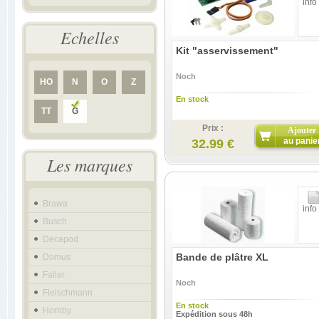
info
Echelles
Kit "asservissement"
Noch
HO
N
O
Z
En stock
TT
G
Prix :
Ajouter
au panie
32.99 €
Les marques
Brawa
info
Busch
Decapod
Bande de plâtre XL
Domus
Faller
Noch
Fleischmann
En stock
Hornby
Expédition sous 48h