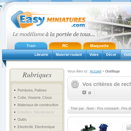
Train
RC
Maquette
Librairie
Materiel roulant
Voies
Décor
Outi
Vous êtes ici :
Accueil
>
Outillage
Rubriques
Vos critères de rec
Peintures, Patines
G
Colle, Visserie, Clous
Materiaux de construction
Trier par :
Nom
-
Prix croissant
-
Prix d
Entretien, Maintenance
Outils
Electricité, Electronique