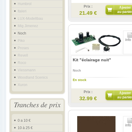
Humbrol
Prix :
Ajouter
Italeri
au panie
21.49 €
LUX-Modellbau
Mig Jimenez
Noch
info
Piko
Proses
Revell
Kit "éclairage nuit"
Roco
Viessmann
Noch
Woodland Scenics
En stock
Xuron
Prix :
Ajouter
au panie
32.99 €
Tranches de prix
0 a 10 €
info
10 à 25 €