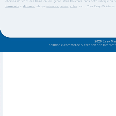
chemins de fer et des trains en tout genre. Vous trouverez dans cette rubrique du si
ferroviaire
et
diorama
, tels que
peintures, patines
,
colles
, etc ... Chez Easy-Miniature
2026 Easy Mini
solution e-commerce
&
creation site internet