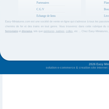
Partenaires
Plan
C.G.V
Bou
Echange de liens
Livr
Easy-Miniatures.com est une société de vente en ligne qui s'adresse à tous les passio
chemins de fer et des trains en tout genre. Vous trouverez dans cette rubrique du si
ferroviaire
et
diorama
, tels que
peintures, patines
,
colles
, etc ... Chez Easy-Miniature
2026 Easy Mini
solution e-commerce
&
creation site internet