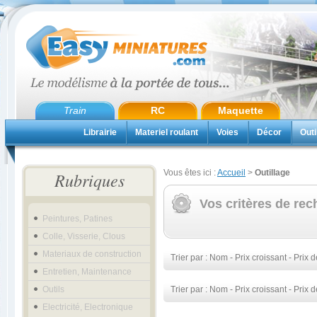
Train
RC
Maquette
Librairie
Materiel roulant
Voies
Décor
Outi
Vous êtes ici :
Accueil
>
Outillage
Rubriques
Vos critères de rec
Peintures, Patines
Colle, Visserie, Clous
Materiaux de construction
Trier par :
Nom
-
Prix croissant
-
Prix d
Entretien, Maintenance
Outils
Trier par :
Nom
-
Prix croissant
-
Prix d
Electricité, Electronique