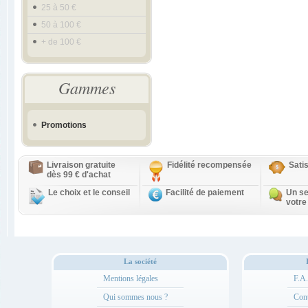
25 à 50 €
50 à 100 €
+ de 100 €
Gammes
Promotions
Livraison gratuite
Fidélité recompensée
Sati
dès 99 € d'achat
Le choix et le conseil
Facilité de paiement
Un se
votre
La société
Mentions légales
F.A
Qui sommes nous ?
Cont