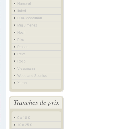
Humbrol
Italeri
LUX-Modellbau
Mig Jimenez
Noch
Piko
Proses
Revell
Roco
Viessmann
Woodland Scenics
Xuron
Tranches de prix
0 a 10 €
10 à 25 €