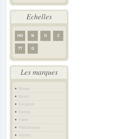
Echelles
HO
N
O
Z
TT
G
Les marques
Brawa
Busch
Decapod
Domus
Faller
Fleischmann
Hornby