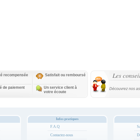
Les consei
ité recompensée
Satisfait ou remboursé
té de paiement
Un service client à
Découvrez nos as
votre écoute
Infos pratiques
F.A.Q
Sa
Contactez-nous
Dé