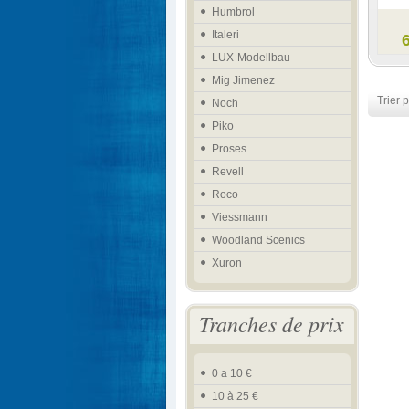
Humbrol
Italeri
LUX-Modellbau
Mig Jimenez
Trier p
Noch
Piko
Proses
Revell
Roco
Viessmann
Woodland Scenics
Xuron
Tranches de prix
0 a 10 €
10 à 25 €