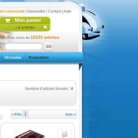
ivi commande
|
Newsletter
|
Contact
|
Aide
Mon panier
0
articles
15233 articles
rd'hui un choix de
Occasion
Promotions
Nombre d’articles trouvés :
4
1
Préc.
Suiv.