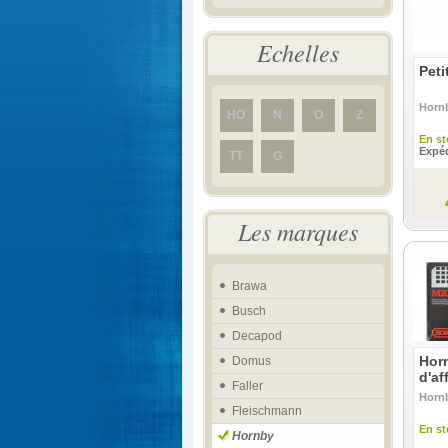
Echelles
Peti
Horn
HO
N
O
Z
En st
Expéd
TT
G
Les marques
Brawa
Busch
Decapod
Hor
Domus
d'af
Faller
Horn
Fleischmann
En st
Hornby