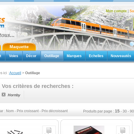
Mon compte
|
Su
Aujou
Maquette
t
Voies
Décor
Outillage
Marques
Echelles
Nouveautés
s ici :
Accueil
>
Outillage
Vos critères de recherches :
Hornby
15
ar :
Nom
-
Prix croissant
-
Prix décroissant
Produits par page :
-
30
-
90