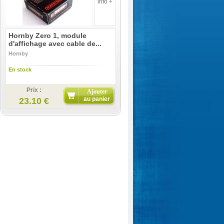
info +
Hornby Zero 1, module
d'affichage avec cable de...
Hornby
En stock
Prix :
Ajouter
au panier
23.10 €