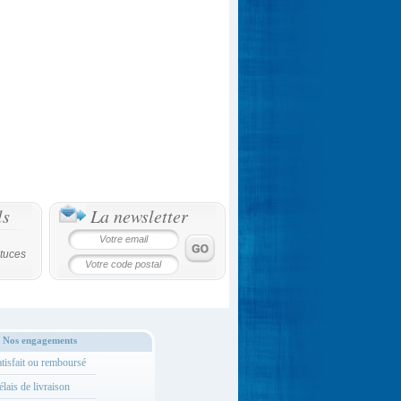
ls
La newsletter
tuces
Nos engagements
tisfait ou remboursé
lais de livraison