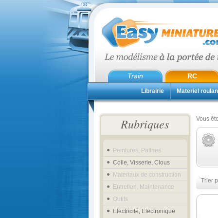
Train
RC
Librairie
Materiel roulan
Vous ête
Rubriques
Peintures, Patines
Colle, Visserie, Clous
Materiaux de construction
Trier p
Entretien, Maintenance
Outils
Electricité, Electronique