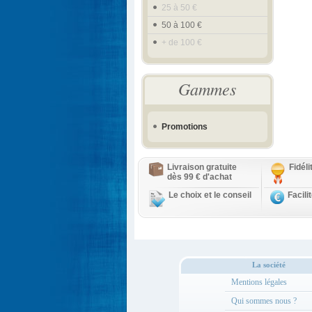
25 à 50 €
50 à 100 €
+ de 100 €
Gammes
Promotions
Livraison gratuite
Fidél
dès 99 € d'achat
Le choix et le conseil
Facili
La société
Mentions légales
Qui sommes nous ?