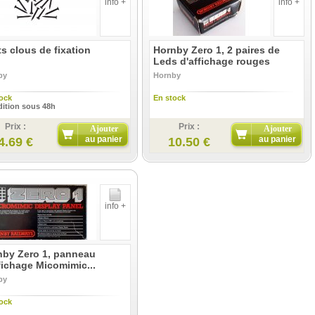
info +
info +
ts clous de fixation
Hornby Zero 1, 2 paires de
Leds d'affichage rouges
by
Hornby
ock
En stock
ition sous 48h
Prix :
Prix :
Ajouter
Ajouter
au panier
au panier
4.69 €
10.50 €
info +
nby Zero 1, panneau
fichage Micomimic...
by
ock