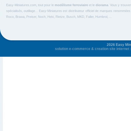
Easy-Miniatures.com, tout pour le
modélisme ferroviaire
et le
diorama
. Vous y trouve
spécialisés, outillage... Easy-Miniatures est distributeur officiel de marques renommée
Roco, Brawa, Preiser, Noch, Heki, Rietze, Busch, MKD, Faller, Humbrol, ...
2026 Easy Mini
solution e-commerce
&
creation site internet