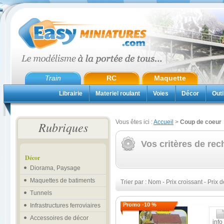
Train
RC
Maquette
Librairie
Materiel roulant
Voies
Décor
Outi
Vous êtes ici :
Accueil
>
Coup de coeur
Rubriques
Vos critères de rec
Décor
Diorama, Paysage
Maquettes de batiments
Trier par :
Nom
-
Prix croissant
-
Prix d
Tunnels
Promo -10 %
Infrastructures ferroviaires
Accessoires de décor
info