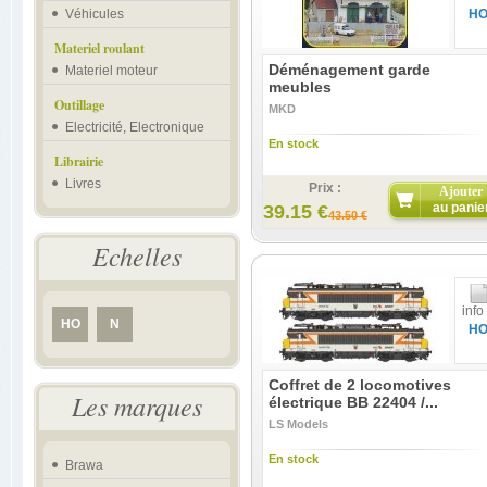
Véhicules
H
Materiel roulant
Déménagement garde
Materiel moteur
meubles
Outillage
MKD
Electricité, Electronique
En stock
Librairie
Livres
Prix :
Ajouter
au panie
39.15 €
43.50 €
Echelles
info
HO
N
H
Coffret de 2 locomotives
Les marques
électrique BB 22404 /...
LS Models
En stock
Brawa