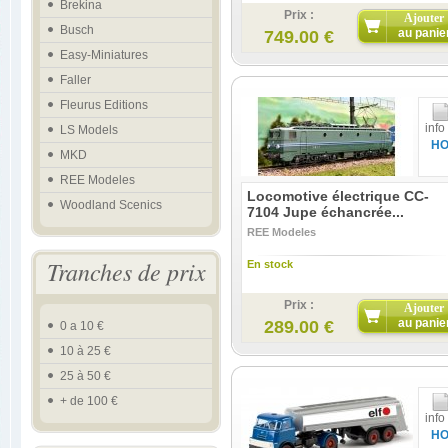
Brekina
Prix :
Ajouter
Busch
au panie
749.00 €
Easy-Miniatures
Faller
Fleurus Editions
info
LS Models
H
MKD
REE Modeles
Locomotive électrique CC-
Woodland Scenics
7104 Jupe échancrée...
REE Modeles
Tranches de prix
En stock
Prix :
Ajouter
au panie
289.00 €
0 a 10 €
10 à 25 €
25 à 50 €
+ de 100 €
info
H